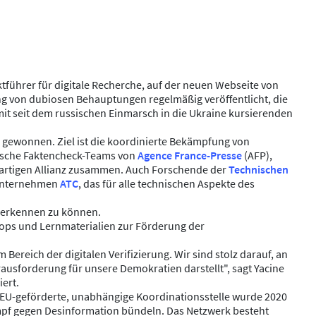
führer für digitale Recherche, auf der neuen Webseite von
g von dubiosen Behauptungen regelmäßig veröffentlicht, die
 mit seit dem russischen Einmarsch in die Ukraine kursierenden
gewonnen. Ziel ist die koordinierte Bekämpfung von
ische Faktencheck-Teams von
Agence France-Presse
(AFP),
uartigen Allianz zusammen. Auch Forschende der
Technischen
 Unternehmen
ATC
, das für alle technischen Aspekte des
r erkennen zu können.
ops und Lernmaterialien zur Förderung der
ereich der digitalen Verifizierung. Wir sind stolz darauf, an
rausforderung für unsere Demokratien darstellt", sagt Yacine
iert.
e EU-geförderte, unabhängige Koordinationsstelle wurde 2020
mpf gegen Desinformation bündeln. Das Netzwerk besteht