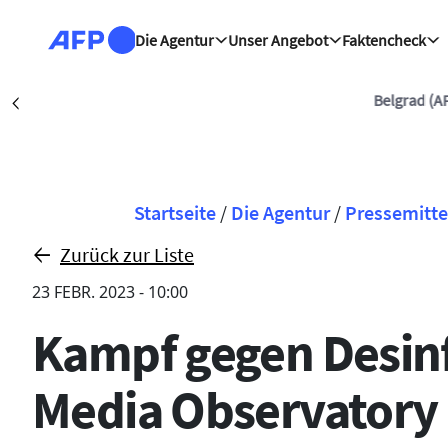
Direkt zum Inhalt
Die Agentur
Unser Angebot
Faktencheck
Belgrad (AFP)
| 07/0
Précédent
Pfadnavigation
Startseite
/
Die Agentur
/
Pressemitte
Zurück zur Liste
23 FEBR. 2023 - 10:00
Kampf gegen Desinf
Media Observatory 