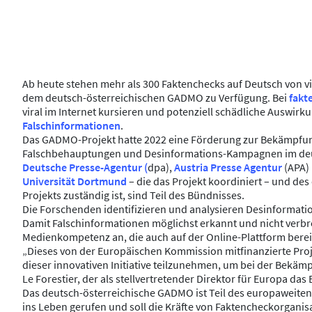
Ab heute stehen mehr als 300 Faktenchecks auf Deutsch von v
dem deutsch-österreichischen GADMO zu Verfügung. Bei
fakt
viral im Internet kursieren und potenziell schädliche Auswirk
Falschinformationen
.
Das GADMO-Projekt hatte 2022 eine Förderung zur Bekämpfun
Falschbehauptungen und Desinformations-Kampagnen im deut
Deutsche Presse-Agentur (
dpa),
Austria Presse Agentur
(APA)
Universität Dortmund
– die das Projekt koordiniert – und des
Projekts zuständig ist, sind Teil des Bündnisses.
Die Forschenden identifizieren und analysieren Desinformat
Damit Falschinformationen möglichst erkannt und nicht verb
Medienkompetenz an, die auch auf der Online-Plattform berei
„Dieses von der Europäischen Kommission mitfinanzierte Projek
dieser innovativen Initiative teilzunehmen, um bei der Bekämp
Le Forestier, der als stellvertretender Direktor für Europa da
Das deutsch-österreichische GADMO ist Teil des europaweiten
ins Leben gerufen und soll die Kräfte von Faktencheckorgan