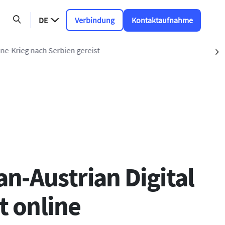
DE
Verbindung
Kontaktaufnahme
 nach Serbien gereist
S
n-Austrian Digital
t online