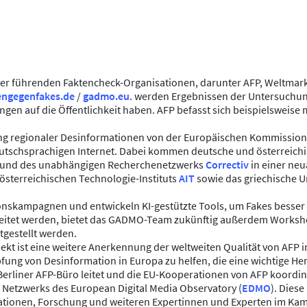
ier führenden Faktencheck-Organisationen, darunter AFP, Weltmarkt
engegenfakes.de
/
gadmo.eu
. werden Ergebnissen der Untersuchun
ungen auf die Öffentlichkeit haben. AFP befasst sich beispielsweise
g regionaler Desinformationen von der Europäischen Kommission 
schsprachigen Internet. Dabei kommen deutsche und österreich
 und des unabhängigen Recherchenetzwerks
Correctiv
in einer ne
 österreichischen Technologie-Instituts
AIT
sowie das griechische
ionskampagnen und entwickeln KI-gestützte Tools, um Fakes besse
reitet werden, bietet das GADMO-Team zukünftig außerdem Worksh
tgestellt werden.
t ist eine weitere Anerkennung der weltweiten Qualität von AFP im B
fung von Desinformation in Europa zu helfen, die eine wichtige He
s Berliner AFP-Büro leitet und die EU-Kooperationen von AFP koordin
 Netzwerks des European Digital Media Observatory (
EDMO
). Dies
isationen, Forschung und weiteren Expertinnen und Experten im Ka