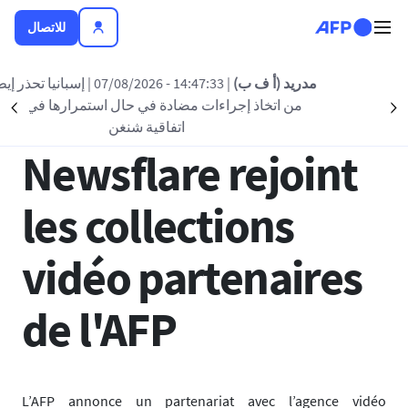
تجاوز إلى المحتوى الرئيسي
للاتصال
العودة الى القائمة
مدريد (أ ف ب)
| 14:47:33 - 07/08/2026
| إسبانيا تحذر إيطاليا
من اتخاذ إجراءات مضادة في حال استمرارها في تعليق
nt
Suivant
23 يناير 2025 - 11:00
اتفاقية شنغن
Newsflare rejoint
les collections
vidéo partenaires
de l'AFP
L’AFP annonce un partenariat avec l’agence vidéo