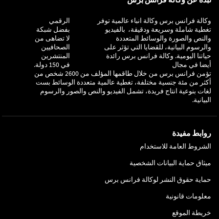
وكالة فرانس برس وكالة انباء عالمية توفر
التحقيق
الرقمي
تغطية شاملة وسريعة ودقيقة، بالفيديو
بفضل شبكة
والنص والصورة والوسائط المتعددة
لا تضاهى من
والرسوم البيانية، للقضايا التي تؤثر على
الصحافيين
حياتنا اليومية. وكالة فرانس برس رائدة
المنتشرين
أيضا في مجال
في 150 دولة.
تؤمن فرانس برس من خلال طاقمها المؤلف من 2600 شخص من
أكثر من مئة جنسية مختلفة، تغطية عالمية متعددة الوسائط بست
لغات بنوعية انتاج فريدة، تشمل الفيديو والنص والصور والرسوم
البيانية.
روابط مفيدة
الشروط العامة للاستخدام
ميثاق حماية البيانات الشخصية
حماية حقوق النشر لوكالة فرانس برس
معلومات قانونية
خريطة الموقع