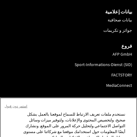
بيانات إعلامية
بيانات صحافية
جوائز و تكريمات
فروع
AFP GmbH
Sport-Informations-Dienst (SID)
FACTSTORY
MediaConnect
انضم إلينا
استمر دون قبول
لتقديم الطلب
نستخدم ملفات تعريف الارتباط للسماح لموقعنا بالعمل بشكل
صحيح، ولتخصيص المحتوى والإعلانات، ولتوفير ميزات وسائل
تابعونا
التواصل الاجتماعي ولتحليل حركة المرور على الموقع. ونشارك
أيضًا المعلومات حول استخدامك موقعنا مع شركائنا على مستوى
للاتصال