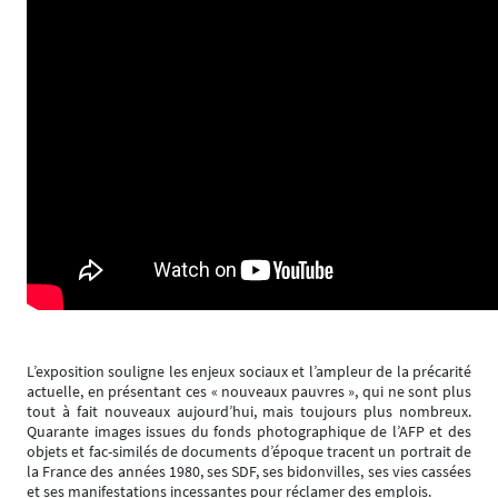
L’exposition souligne les enjeux sociaux et l’ampleur de la précarité
actuelle, en présentant ces « nouveaux pauvres », qui ne sont plus
tout à fait nouveaux aujourd’hui, mais toujours plus nombreux.
Quarante images issues du fonds photographique de l’AFP et des
objets et fac-similés de documents d’époque tracent un portrait de
la France des années 1980, ses SDF, ses bidonvilles, ses vies cassées
et ses manifestations incessantes pour réclamer des emplois.