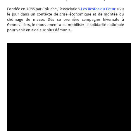
Fondée en 1985 par Coluche, l’association
Les Restos du Cœur
a vu
le jour dans un contexte de crise économique et de montée du
chômage de masse. Dès sa première campagne hivernale à
Gennevilliers, le mouvement a su mobiliser la solidarité nationale
pour venir en aide aux plus démunis.