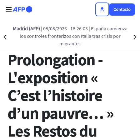
Pasar al contenido principal
Contacto
Regreso a la lista
Madrid (AFP)
| 08/08/2026 - 18:26:03
| España comienza
los controles fronterizos con Italia tras crisis por
Précédent
S
26 MAR 2025 - 12:02
migrantes
Prolongation -
L'exposition «
C’est l’histoire
d’un pauvre… »
Les Restos du