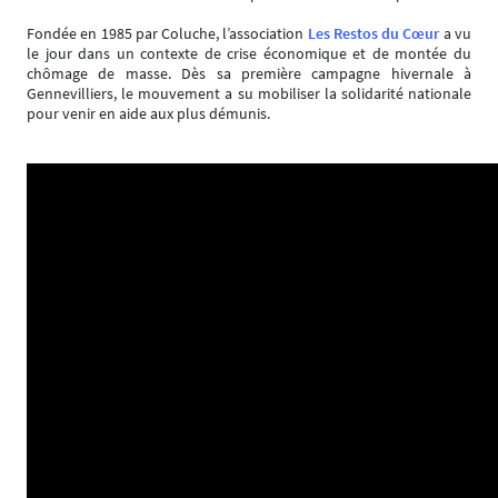
Fondée en 1985 par Coluche, l’association
Les Restos du Cœur
a vu
le jour dans un contexte de crise économique et de montée du
chômage de masse. Dès sa première campagne hivernale à
Gennevilliers, le mouvement a su mobiliser la solidarité nationale
pour venir en aide aux plus démunis.