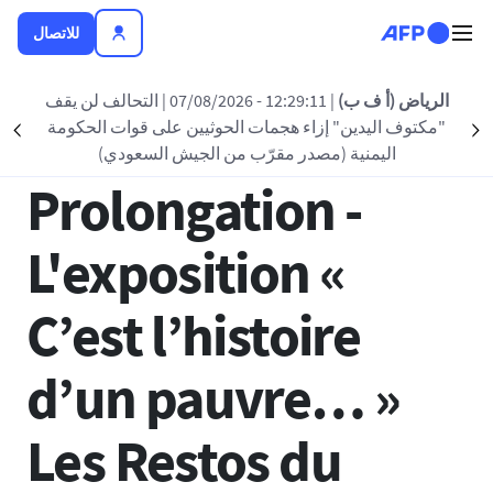
تجاوز إلى المحتوى الرئيسي
للاتصال
العودة الى القائمة
الرياض (أ ف ب)
| 12:29:11 - 07/08/2026
| التحالف لن يقف
"مكتوف اليدين" إزاء هجمات الحوثيين على قوات الحكومة
nt
Suivant
26 مارس 2025 - 12:02
اليمنية (مصدر مقرّب من الجيش السعودي)
Prolongation -
L'exposition «
C’est l’histoire
d’un pauvre… »
Les Restos du