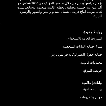
تؤمن فرانس برس من خلال طاقمها المؤلف من 2600 شخص من
أكثر من مئة جنسية مختلفة، تغطية عالمية متعددة الوسائط بست
لغات بنوعية انتاج فريدة، تشمل الفيديو والنص والصور والرسوم
البيانية.
روابط مفيدة
الشروط العامة للاستخدام
ميثاق حماية البيانات الشخصية
حماية حقوق النشر لوكالة فرانس برس
معلومات قانونية
خريطة الموقع
بيانات إعلامية
بيانات صحافية
جوائز و تكريمات