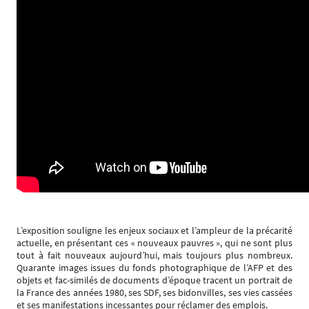
L’exposition souligne les enjeux sociaux et l’ampleur de la précarité
actuelle, en présentant ces « nouveaux pauvres », qui ne sont plus
tout à fait nouveaux aujourd’hui, mais toujours plus nombreux.
Quarante images issues du fonds photographique de l’AFP et des
objets et fac-similés de documents d’époque tracent un portrait de
la France des années 1980, ses SDF, ses bidonvilles, ses vies cassées
et ses manifestations incessantes pour réclamer des emplois.