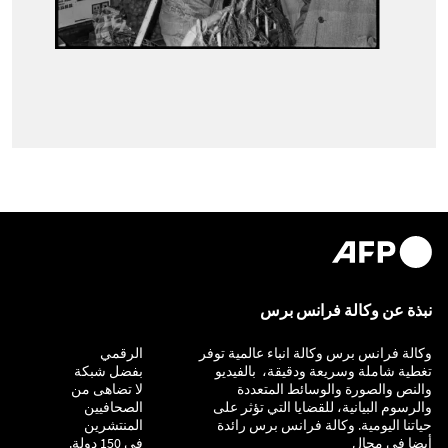
نبذة عن وكالة فرانس برس
وكالة فرانس برس وكالة انباء عالمية توفر
التحقيق
الرقمي
تغطية شاملة وسريعة ودقيقة، بالفيديو
بفضل شبكة
والنص والصورة والوسائط المتعددة
لا تضاهى من
والرسوم البيانية، للقضايا التي تؤثر على
الصحافيين
حياتنا اليومية. وكالة فرانس برس رائدة
المنتشرين
أيضا في مجال
في 150 دولة.