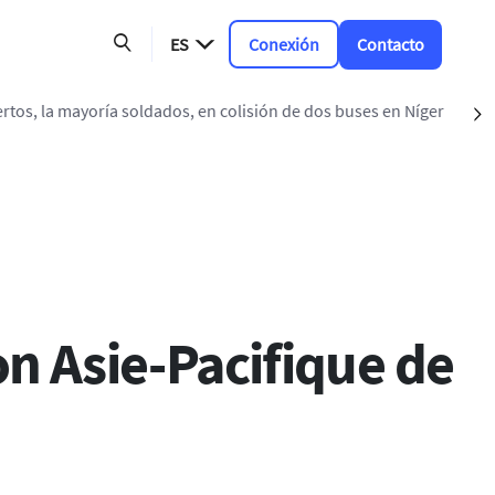
ES
Conexión
Contacto
olisión de dos buses en Níger
S
ción
on Asie-Pacifique de