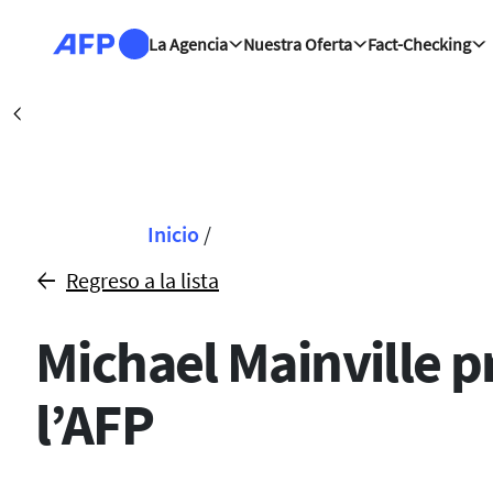
Pasar al contenido principal
La Agencia
Nuestra Oferta
Fact-Checking
Abiyán (AFP)
| 08
Précédent
Sobrescribir enla
Inicio
/
Regreso a la lista
Michael Mainville pr
l’AFP