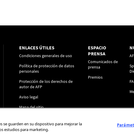
ENLACES ÚTILES
ESPACIO
N
PRENSA
Condiciones generales de uso
A
Comunicados de
Política de protección de datos
Sp
prensa
personales
Di
Premios
Protección de los derechos de
F
autor de AFP
Me
Aviso legal
Mapa del sitio
ies se guarden en su dispositivo para mejorar la
Parámetr
ros estudios para marketing.