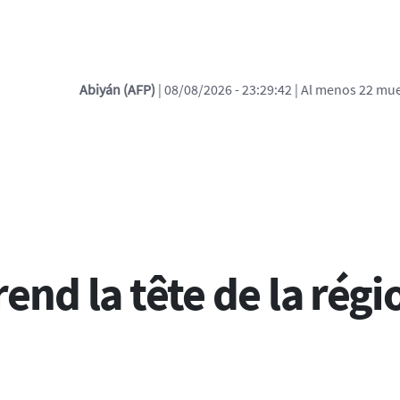
/08/2026 - 23:29:42
| Al menos 22 muertos, la mayoría soldados, en c
ces de ayuda a la navega
end la tête de la régi