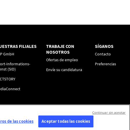
UESTRAS FILIALES
TRABAJE CON
SÍGANOS
NOSOTROS
FP GmbH
Contacto
Ofertas de empleo
ort-Informations-
Preferencias
enst (SID)
Envíe su candidatura
ACTSTORY
diaConnect
Continuar sin aceptar
os de las cookies
Aceptar todas las cookies