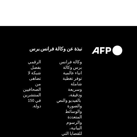
نبذة عن وكالة فرانس برس
وكالة فرانس
التحقيق
الرقمي
برس وكالة
بفضل
انباء عالمية
شبكة لا
توفر تغطية
تضاهى
شاملة
من
وسريعة
الصحافيين
ودقيقة،
المنتشرين
بالفيديو والنص
في 150
والصورة
دولة.
والوسائط
المتعددة
والرسوم
البيانية،
للقضايا التي