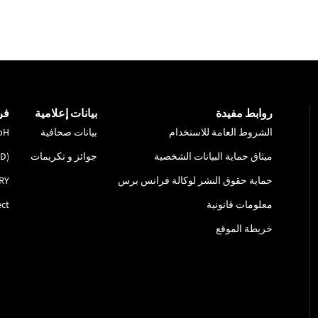
روابط مفيدة
بيانات إعلامية
فر
الشروط العامة للاستخدام
بيانات صحافية
bH
ميثاق حماية البيانات الشخصية
جوائز و تكريمات
ID)
حماية حقوق النشر لوكالة فرانس برس
RY
معلومات قانونية
ct
خريطة الموقع