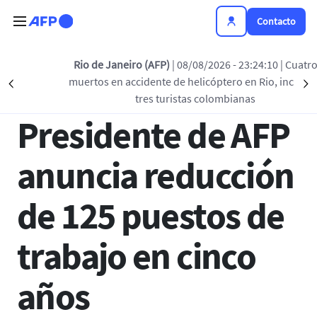
Pasar al contenido principal
Contacto
Regreso a la lista
Rio de Janeiro (AFP)
| 08/08/2026 - 23:24:10
| Cuatro
muertos en accidente de helicóptero en Rio, incluidas
Précédent
S
05 OCT 2018 - 17:39
tres turistas colombianas
Presidente de AFP
anuncia reducción
de 125 puestos de
trabajo en cinco
años