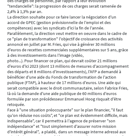
des charges de personnel, par rapport à leur évolution
"tendancielle": la progression de ces charges serait ramenée de
2,4% à 1,3% par an.
La direction souhaite pour ce faire lancer la négociation d'un
accord de GPEC (gestion prévisionnelle de l'emploi et des
compétences) avec les syndicats d'ici la fin de l'année.
Parallèlement, la direction veut mettre en oeuvre dans le cadre de
ce "plan de transformation" l'objectif de croissance des activités
annoncé en juillet par M. Fries, qui vise à générer 30 millions
d'euros de recettes commerciales supplémentaires sur 5 ans, grâce
à des investissements dans l'image (vidéo,
photo...). Pour financer ce plan, qui devrait coûter 21 millions
d'euros d'ici 2023 (dont 13 millions de mesures d'accompagnement
des départs et 8 millions d'investissements), l'AFP a demandé à
bénéficier d'une aide du Fonds de transformation de l'action
publique (FTAP), à hauteur de 17 millions d'euros. Une aide qui
serait compatible avec le droit communautaire, selon Fabrice Fries,
là où la demande d'une aide publique de 60 millions d'euros
formulée par son précédesseur Emmanuel Hoog risquait d'être
retoquée.
Face à "une situation préoccupante" sur le plan financier, "il faut
qu'on réduise nos coûts", et "ce plan est évidemment difficile, mais
indispensable", car il permettra à l'agence de préserver "son
indépendance" et "tout simplement d'assurer notre mission
d'intérêt général", a plaidé, dans un message interne adressé aux