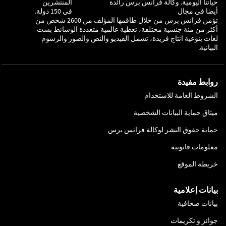
حياتنا اليومية. وكالة فرانس برس رائدة
المنتشرين
أيضا في مجال
في 150 دولة.
تؤمن فرانس برس من خلال طاقمها المؤلف من 2600 شخص من
أكثر من مئة جنسية مختلفة، تغطية عالمية متعددة الوسائط بست
لغات بنوعية انتاج فريدة، تشمل الفيديو والنص والصور والرسوم
البيانية.
روابط مفيدة
الشروط العامة للاستخدام
ميثاق حماية البيانات الشخصية
حماية حقوق النشر لوكالة فرانس برس
معلومات قانونية
خريطة الموقع
بيانات إعلامية
بيانات صحافية
جوائز و تكريمات