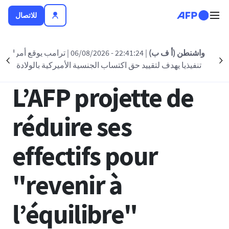
تجاوز إلى المحتوى الرئيسي
للاتصال
العودة الى القائمة
واشنطن (أ ف ب)
| 22:41:24 - 06/08/2026
| ترامب يوقع أمرا
nt
Suivant
تنفيذيا يهدف لتقييد حق اكتساب الجنسية الأميركية بالولادة
05 أكتوبر 2018 - 17:39
L’AFP projette de
réduire ses
effectifs pour
"revenir à
l’équilibre"