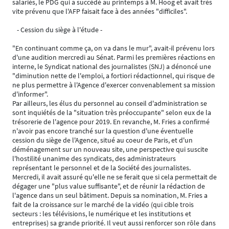
salariés, le PDG qui a succédé au printemps à M. Hoog et avait très
vite prévenu que l'AFP faisait face à des années "difficiles".
- Cession du siège à l'étude -
"En continuant comme ça, on va dans le mur", avait-il prévenu lors
d'une audition mercredi au Sénat. Parmi les premières réactions en
interne, le Syndicat national des journalistes (SNJ) a dénoncé une
"diminution nette de l'emploi, a fortiori rédactionnel, qui risque de
ne plus permettre à l'Agence d'exercer convenablement sa mission
d'informer".
Par ailleurs, les élus du personnel au conseil d'administration se
sont inquiétés de la "situation très préoccupante" selon eux de la
trésorerie de l'agence pour 2019. En revanche, M. Fries a confirmé
n'avoir pas encore tranché sur la question d'une éventuelle
cession du siège de l'Agence, situé au coeur de Paris, et d'un
déménagement sur un nouveau site, une perspective qui suscite
l'hostilité unanime des syndicats, des administrateurs
représentant le personnel et de la Société des journalistes.
Mercredi, il avait assuré qu'elle ne se ferait que si cela permettait de
dégager une "plus value suffisante", et de réunir la rédaction de
l'agence dans un seul bâtiment. Depuis sa nomination, M. Fries a
fait de la croissance sur le marché de la vidéo (qui cible trois
secteurs : les télévisions, le numérique et les institutions et
entreprises) sa grande priorité. Il veut aussi renforcer son rôle dans