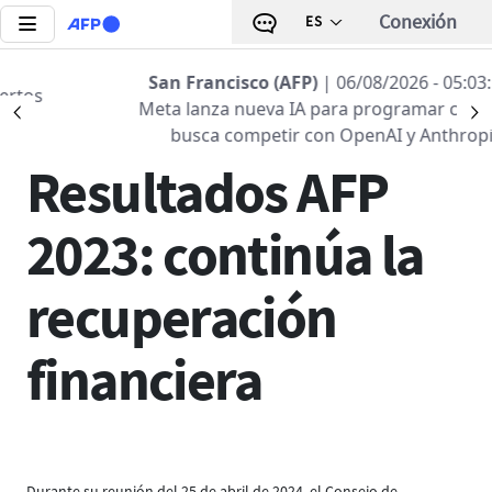
Pasar al contenido principal
Conexión
ES
Regreso a la lista
San Francisco (AFP)
| 06/08/2026 - 05:03:14
|
Meta lanza nueva IA para programar con la que
Précédent
S
25 ABR 2024 - 20:00
busca competir con OpenAI y Anthropic
Resultados AFP
2023: continúa la
recuperación
financiera
Durante su reunión del 25 de abril de 2024, el Consejo de