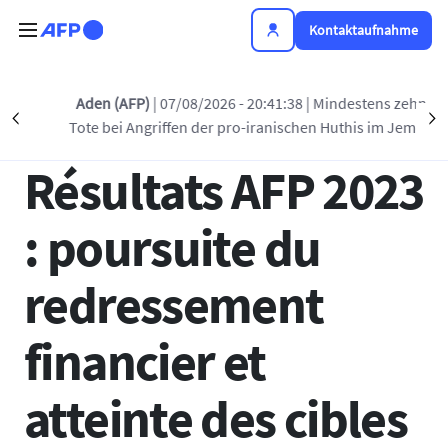
Direkt zum Inhalt
Kontaktaufnahme
Zurück zur Liste
Aden (AFP)
| 07/08/2026 - 20:41:38
| Mindestens zehn
Précédent
S
Tote bei Angriffen der pro-iranischen Huthis im Jemen
25 APR. 2024 - 20:00
Résultats AFP 2023
: poursuite du
redressement
financier et
atteinte des cibles