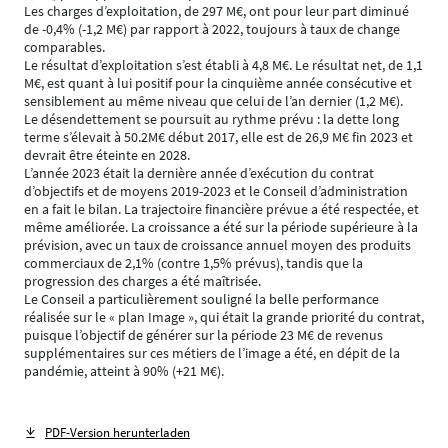
Les charges d’exploitation, de 297 M€, ont pour leur part diminué
de -0,4% (-1,2 M€) par rapport à 2022, toujours à taux de change
comparables.
Le résultat d’exploitation s’est établi à 4,8 M€. Le résultat net, de 1,1
M€, est quant à lui positif pour la cinquième année consécutive et
sensiblement au même niveau que celui de l’an dernier (1,2 M€).
Le désendettement se poursuit au rythme prévu : la dette long
terme s’élevait à 50.2M€ début 2017, elle est de 26,9 M€ fin 2023 et
devrait être éteinte en 2028.
L’année 2023 était la dernière année d’exécution du contrat
d’objectifs et de moyens 2019-2023 et le Conseil d’administration
en a fait le bilan. La trajectoire financière prévue a été respectée, et
même améliorée. La croissance a été sur la période supérieure à la
prévision, avec un taux de croissance annuel moyen des produits
commerciaux de 2,1% (contre 1,5% prévus), tandis que la
progression des charges a été maîtrisée.
Le Conseil a particulièrement souligné la belle performance
réalisée sur le « plan Image », qui était la grande priorité du contrat,
puisque l’objectif de générer sur la période 23 M€ de revenus
supplémentaires sur ces métiers de l’image a été, en dépit de la
pandémie, atteint à 90% (+21 M€).
PDF-Version herunterladen