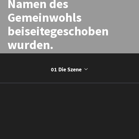
Namen des
Gemeinwohls
beiseitegeschoben
wurden.
01 Die Szene
Die Story starten