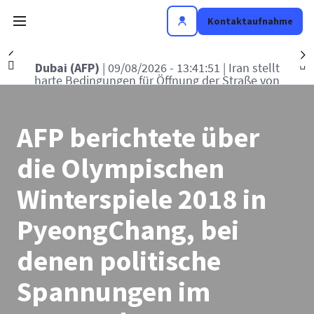
Kontaktaufnahme
Précédent
S
Victoria (AFP)
| 09/08/2026 - 12:49:04
|
aldbrände in Kanada: Notstand in Provinz
British Columbia ausgerufen
AFP berichtete über
die Olympischen
Winterspiele 2018 in
PyeongChang, bei
denen politische
Spannungen im