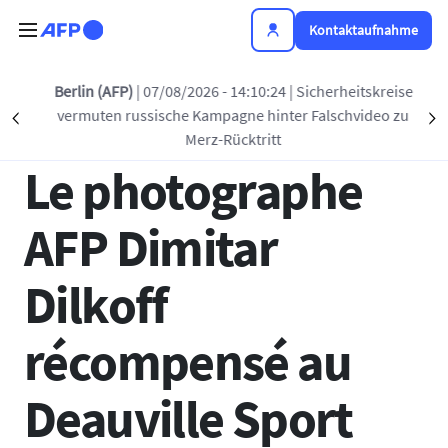
Direkt zum Inhalt
Kontaktaufnahme
Zurück zur Liste
Berlin (AFP)
| 07/08/2026 - 14:10:24
| Sicherheitskreise
vermuten russische Kampagne hinter Falschvideo zu
Précédent
S
23 JUNI 2025 - 15:44
Merz-Rücktritt
Le photographe
AFP Dimitar
Dilkoff
récompensé au
Deauville Sport