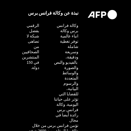
نبذة عن وكالة فرانس برس
وكالة فرانس
التحقيق
الرقمي
برس وكالة
بفضل
انباء عالمية
شبكة لا
توفر تغطية
تضاهى
شاملة
من
وسريعة
الصحافيين
ودقيقة،
المنتشرين
بالفيديو والنص
في 150
والصورة
دولة.
والوسائط
المتعددة
والرسوم
البيانية،
للقضايا التي
تؤثر على حياتنا
اليومية. وكالة
فرانس برس
رائدة أيضا في
مجال
تؤمن فرانس برس من خلال
طاقمها المؤلف من 2600 شخص