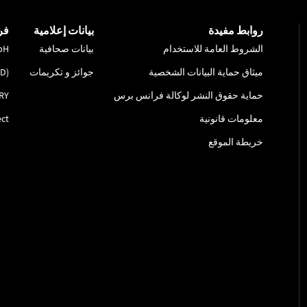
روابط مفيدة
بيانات إعلامية
فر
الشروط العامة للاستخدام
بيانات صحافية
bH
ميثاق حماية البيانات الشخصية
جوائز و تكريمات
ID)
حماية حقوق النشر لوكالة فرانس برس
RY
معلومات قانونية
ct
خريطة الموقع