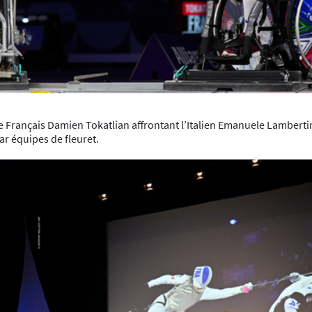
le Français Damien Tokatlian affrontant l’Italien Emanuele Lamberti
ar équipes de fleuret.