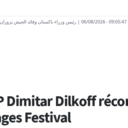
| رئيس وزراء باكستان وقائد الجيش يزوران السعودية م
 Dimitar Dilkoff réc
ges Festival