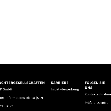
OCHTERGESELLSCHAFTEN
KARRIERE
FOLGEN SIE
UNS
FP GmbH
Initiativbewerbung
Kontaktaufnahm
ort-Informations-Dienst (SID)
Präferenzzentru
ACTSTORY