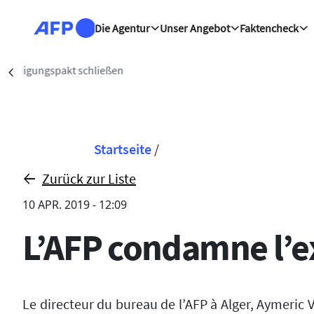
Direkt zum Inhalt
Die Agentur
Unser Angebot
Faktencheck
Karlsruhe (AFP)
Précédent
Pfadnavigation
Startseite
/
Zurück zur Liste
10 APR. 2019 - 12:09
L’AFP condamne l’ex
Le directeur du bureau de l’AFP à Alger, Aymeric V