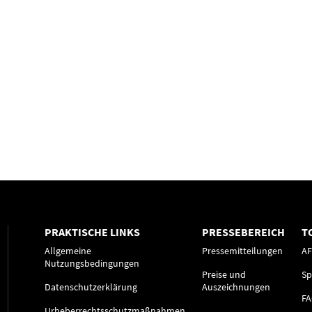
PRAKTISCHE LINKS
PRESSEBEREICH
T
Allgemeine
Pressemitteilungen
A
Nutzungsbedingungen
Preise und
Sp
Datenschutzerklärung
Auszeichnungen
F
Urheberrechtsschutzmaßnahmen