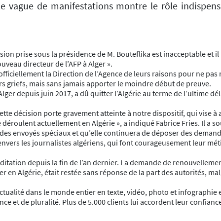
le vague de manifestations montre le rôle indispens
cision prise sous la présidence de M. Bouteflika est inacceptable et 
veau directeur de l’AFP à Alger ».
officiellement la Direction de l’Agence de leurs raisons pour ne pas
ers griefs, mais sans jamais apporter le moindre début de preuve.
lger depuis juin 2017, a dû quitter l’Algérie au terme de l’ultime déla
ette décision porte gravement atteinte à notre dispositif, qui vise 
éroulent actuellement en Algérie », a indiqué Fabrice Fries. Il a s
e des envoyés spéciaux et qu’elle continuera de déposer des demande
P envers les journalistes algériens, qui font courageusement leur mé
réditation depuis la fin de l’an dernier. La demande de renouvellem
er en Algérie, était restée sans réponse de la part des autorités, mal
ctualité dans le monde entier en texte, vidéo, photo et infographie 
ce et de pluralité. Plus de 5.000 clients lui accordent leur confian