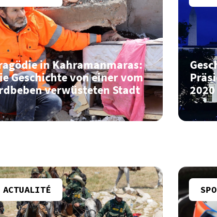
ragödie in Kahramanmaras:
Gesc
ie Geschichte von einer vom
Präsi
rdbeben verwüsteten Stadt
2020
ACTUALITÉ
SPO