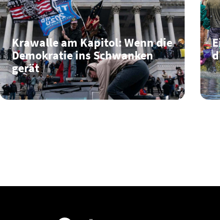
Krawalle am Kapitol: Wenn die
E
Demokratie ins Schwanken
d
gerät