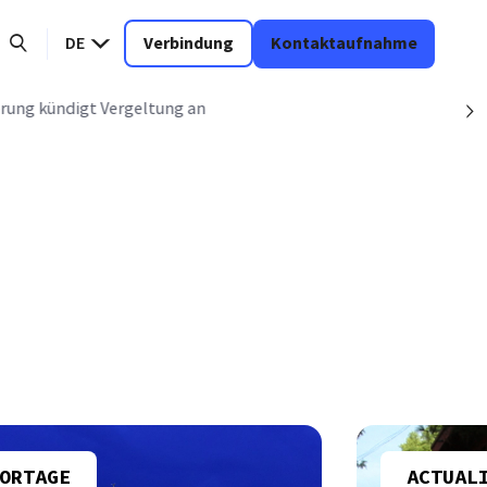
DE
Verbindung
Kontaktaufnahme
erung kündigt Vergeltung an
S
ORTAGE
ACTUAL