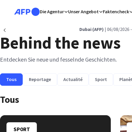
Direkt zum Inhalt
Die Agentur
Unser Angebot
Faktencheck
Dubai (AFP)
| 06/08/2026 - 
Précédent
Behind the news
Entdecken Sie neue und fesselnde Geschichten.
Tous
Reportage
Actualité
Sport
Planè
Tous
SPORT