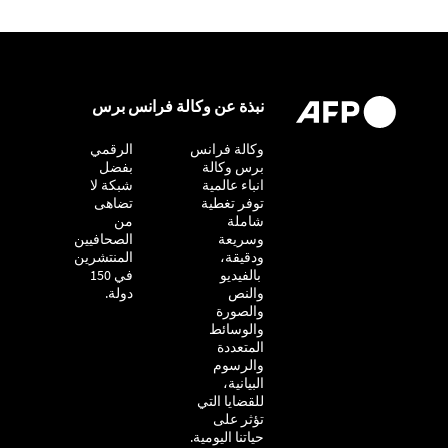
نبذة عن وكالة فرانس برس
وكالة فرانس
التحقيق
الرقمي
برس وكالة
بفضل
انباء عالمية
شبكة لا
توفر تغطية
تضاهى
شاملة
من
وسريعة
الصحافيين
ودقيقة،
المنتشرين
بالفيديو
في 150
والنص
دولة.
والصورة
والوسائط
المتعددة
والرسوم
البيانية،
للقضايا التي
تؤثر على
حياتنا اليومية.