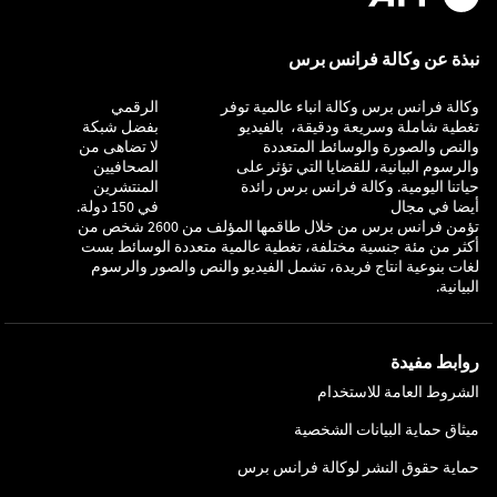
نبذة عن وكالة فرانس برس
وكالة فرانس برس وكالة انباء عالمية توفر
التحقيق
الرقمي
تغطية شاملة وسريعة ودقيقة، بالفيديو
بفضل شبكة
والنص والصورة والوسائط المتعددة
لا تضاهى من
والرسوم البيانية، للقضايا التي تؤثر على
الصحافيين
حياتنا اليومية. وكالة فرانس برس رائدة
المنتشرين
أيضا في مجال
في 150 دولة.
تؤمن فرانس برس من خلال طاقمها المؤلف من 2600 شخص من
أكثر من مئة جنسية مختلفة، تغطية عالمية متعددة الوسائط بست
لغات بنوعية انتاج فريدة، تشمل الفيديو والنص والصور والرسوم
البيانية.
روابط مفيدة
الشروط العامة للاستخدام
ميثاق حماية البيانات الشخصية
حماية حقوق النشر لوكالة فرانس برس