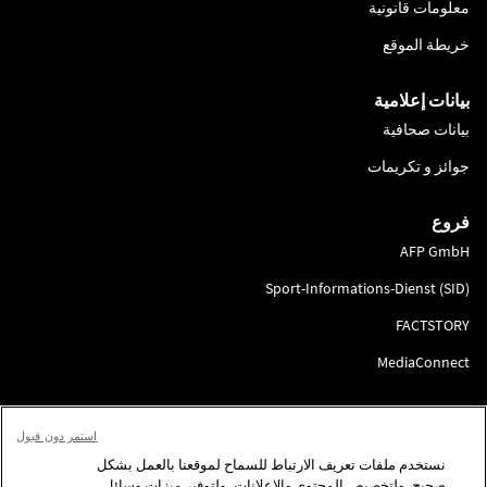
معلومات قانونية
خريطة الموقع
بيانات إعلامية
بيانات صحافية
جوائز و تكريمات
فروع
AFP GmbH
Sport-Informations-Dienst (SID)
FACTSTORY
MediaConnect
انضم إلينا
استمر دون قبول
لتقديم الطلب
نستخدم ملفات تعريف الارتباط للسماح لموقعنا بالعمل بشكل
صحيح، ولتخصيص المحتوى والإعلانات، ولتوفير ميزات وسائل