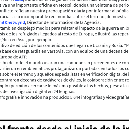
siva una importante oficina en Moscú, donde una veintena de period
licto reflejan nuestra preocupación diaria por informar al público
, gracias a su incomparable red mundial sobre el terreno, demuestr
hil Chetwynd
, Director de Información de la Agencia.
, también desplegó medios para relatar el impacto de la guerra en l
sis de los refugiados llegados al resto de Europa, e ilustró las rep
gético en Asia, por ejemplo.
itivo de edición de los contenidos que llegan de Ucrania y Rusia. "P
una base de retaguardia en Varsovia, con un equipo de una decena d
 Europa de AFP.
ción de todo el mundo usaran una cantidad sin precedentes de con
virtieron en emblemáticas protagonizaron portadas en todos los c
s sobre el terreno y aquellos especialistas en verificación digital 
ncontraron decenas de cadáveres de civiles, la colaboración entre re
jemplo) permitió acercarse lo máximo posible a los hechos, pese a l
s de investigación digital en 24 lenguas.
 infografía e innovación ha producido 5 644 infografías y videografía