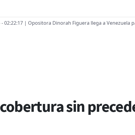
G
 - 02:22:17
| Opositora Dinorah Figuera llega a Venezuela p
ces de ayuda a la navega
 cobertura sin prece