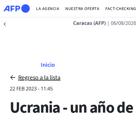
Pasar al contenido principal
LA AGENCIA
NUESTRA OFERTA
FACT-CHECKIN
Caracas (AFP)
| 06/08/2026
Précédent
Sobrescribir enla
Inicio
Regreso a la lista
22 FEB 2023 - 11:45
Ucrania - un año de