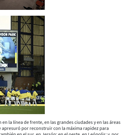
en la línea de frente, en las grandes ciudades y en las áreas
 se apresuró por reconstruir con la máxima rapidez para
mbién en el sur, en Jersón; en el oeste, en Leópolis; y, por