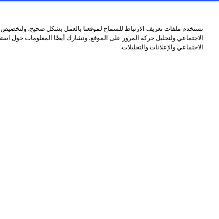
نستخدم ملفات تعريف الارتباط للسماح لموقعنا بالعمل بشكل صحيح، ولتخصيص ال
الاجتماعي ولتحليل حركة المرور على الموقع. ونشارك أيضًا المعلومات حول اس
الاجتماعي والإعلانات والتحليلات.
نبذة عن وكالة فرانس برس
وكالة فرانس
التحقيق
الرقمي
برس وكالة
بفضل
انباء عالمية
شبكة لا
توفر تغطية
تضاهى
شاملة
من
وسريعة
الصحافيين
ودقيقة،
المنتشرين
بالفيديو
في 150
والنص
دولة.
والصورة
والوسائط
المتعددة