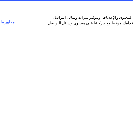
محتوى والإعلانات، ولتوفير ميزات وسائل التواصل
معايير مل
تخدامك موقعنا مع شركائنا على مستوى وسائل التواصل
روابط مفيدة
بيانات إعلامية
فر
الشروط العامة للاستخدام
بيانات صحافية
bH
ميثاق حماية البيانات الشخصية
جوائز و تكريمات
ID)
حماية حقوق النشر لوكالة فرانس برس
RY
معلومات قانونية
ect
خريطة الموقع