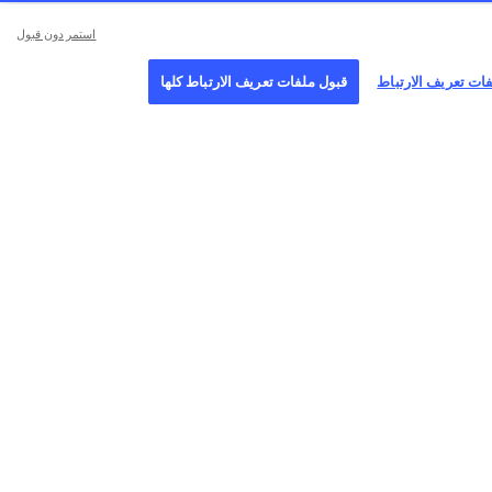
استمر دون قبول
فات تعريف الارتباط
قبول ملفات تعريف الارتباط كلها
وع
انضم إلينا
تابعونا
AFP Gm
لتقديم الطلب
للاتصال
Sport-Informations-Dienst (S
مركز التفضيلات
FACTSTO
MediaConn