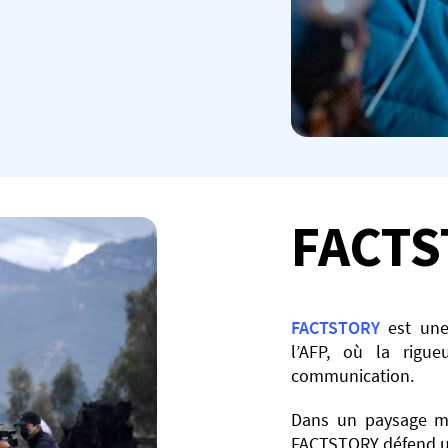
FACTS
FACTSTORY
est une
l’AFP, où la rigue
communication.​
Dans un paysage mé
FACTSTORY défend un r