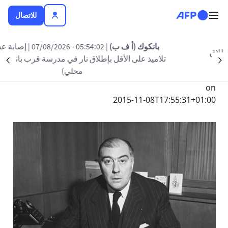
تجاوز إلى المحتوى الرئيسي
للاتصال
بانكوك (أ ف ب)
| 05:54:02 - 07/08/2026
| إصابة عشرة
تلاميذ على الأقل بإطلاق نار في مدرسة قرب بانكوك (إعلام
nt
Suivant
Submitted by
محلي)
مجهول
on
2015-11-08T17:55:31+01:00