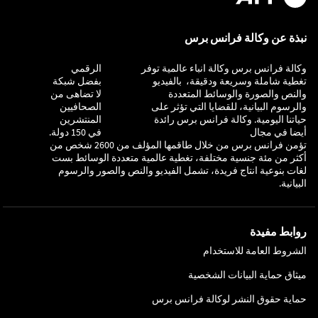
نبذة عن وكالة فرانس برس
وكالة فرانس برس وكالة انباء عالمية توفر
التحقيق
الرقمي
تغطية شاملة وسريعة ودقيقة، بالفيديو
بفضل شبكة
والنص والصورة والوسائط المتعددة
لا تضاهى من
والرسوم البيانية، للقضايا التي تؤثر على
الصحافيين
حياتنا اليومية. وكالة فرانس برس رائدة
المنتشرين
أيضا في مجال
في 150 دولة.
تؤمن فرانس برس من خلال طاقمها المؤلف من 2600 شخص من
أكثر من مئة جنسية مختلفة، تغطية عالمية متعددة الوسائط بست
لغات بنوعية انتاج فريدة، تشمل الفيديو والنص والصور والرسوم
البيانية.
روابط مفيدة
الشروط العامة للاستخدام
ميثاق حماية البيانات الشخصية
حماية حقوق النشر لوكالة فرانس برس