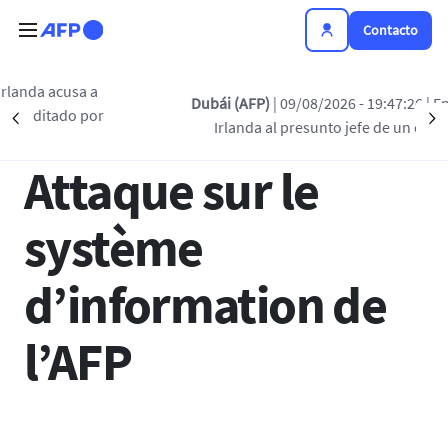
Pasar al contenido principal
Contacto
Regreso a la lista
cusa a
Dubái (AFP)
| 09/08/2026 - 19:47:26
| Emiratos ex
do por
Précédent
S
Irlanda al presunto jefe de un cártel internac
28 SEP 2024 - 15:00
Attaque sur le
système
d’information de
l’AFP