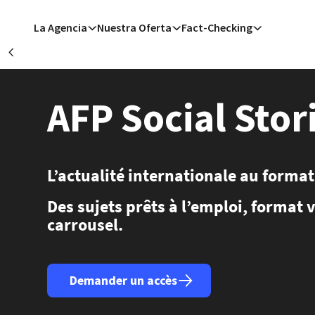
Pasar al contenido principal
La Agencia
Nuestra Oferta
Fact-Checking
Précédent
B
San Francisco
San 
AFP Social Stor
M
Asunci
L’actualité internationale au format
Des sujets prêts à l’emploi, format 
carrousel.
Demander un accès