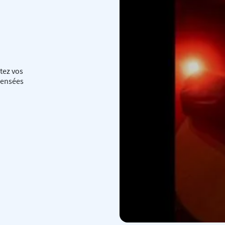
utez vos
pensées