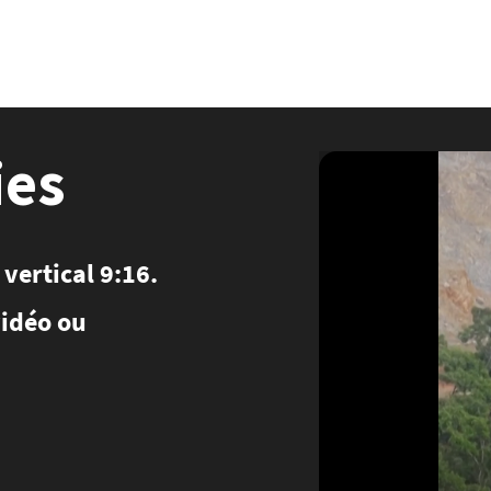
Atenas (AFP)
| 07/08/2026 - 13:32:04
| Un alcalde y otras dos personas detenidas por el incendio cerca de A
angkok (AFP)
| 07/08/2026 - 07:04:34
| Al menos dos muertos y 15 heridos por un tiroteo en una escuela de T
 (AFP)
| 07/08/2026 - 03:30:54
| Condenan a Meta a pagar USD 567 millones a estado de EEUU por caso de meno
Isidro (AFP)
| 07/08/2026 - 00:07:05
| Maradona pasó sus últimos días postrado, hinchado y resignado, contó s
ies
Washington (AFP)
| 06/08/2026 - 23:07:27
| Wall Street cierra a la baja preocupada por Oriente Medio
éxico (AFP)
| 06/08/2026 - 21:47:53
| Detienen en México a exgobernador por caso de 43 estudiantes desapa
México (AFP)
| 06/08/2026 - 20:25:34
| México refuerza seguridad tras suspensión de envíos de aguacate a 
Dubái (AFP)
| 06/08/2026 - 20:13:08
| Ataques hutíes dejan al menos 38 militares muertos en Yemen
ón (AFP)
| 06/08/2026 - 19:39:17
| Conmebol expresa su "preocupación por las reiteradas acciones unilaterale
París (AFP)
| 06/08/2026 - 17:32:43
| Un turista franco-argentino da positivo de hantavirus, anuncia gobierno f
 vertical 9:16.
vidéo ou