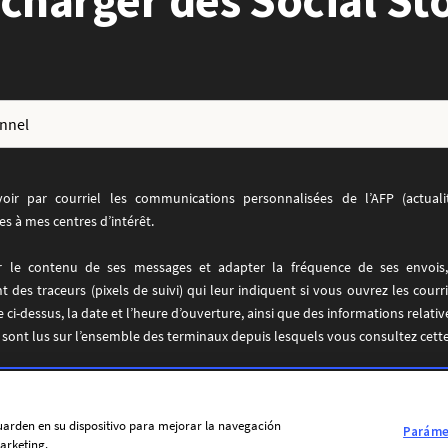
charger des Social St
voir par courriel les communications personnalisées de l’AFP (actualit
es à mes centres d’intérêt.
r le contenu de ses messages et adapter la fréquence de ses envois,
ent des traceurs (pixels de suivi) qui leur indiquent si vous ouvrez les cour
 ci-dessus, la date et l’heure d’ouverture, ainsi que des informations relati
rs sont lus sur l’ensemble des terminaux depuis lesquels vous consultez cett
r votre consentement à tout moment via le lien présent dans chaque cour
ue cookies et traceurs
 guarden en su dispositivo para mejorar la navegación
Parámet
Non
arketing.