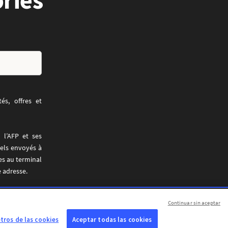
ories
és, offres et
 l’AFP et ses
riels envoyés à
ves au terminal
e adresse.
riel. Pour en
Continuar sin aceptar
ros de las cookies
Aceptar todas las cookies