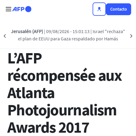
Pasar al contenido principal
Contacto
Regreso a la lista
Jerusalén (AFP)
| 09/08/2026 - 15:01:13
| Israel "rechaza"
Précédent
S
el plan de EEUU para Gaza respaldado por Hamás
13 NOV 2017 - 15:17
L’AFP
récompensée aux
Atlanta
Photojournalism
Awards 2017