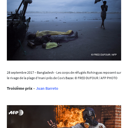
28 septembre 2017 – Bangladesh - Les corps de réfugiés Rohingyas reposent sur
le rivage de la plage d’Inani près de Cox’s Bazar. © FRED DUFOUR / AFP PHOTO
Troisième prix
–
Juan Barreto