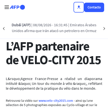
Pasar al contenido principal
Contacto
Regreso a la lista
Dubái (AFP)
| 08/08/2026 - 16:31:45
| Emiratos Árabes
Précédent
S
Unidos afirma que Irán atacó un petrolero en Ormuz
18 MAYO 2015 - 17:20
L’AFP partenaire
de VELO-CITY 2015
L&rsquo;Agence France-Presse a réalisé un diaporama
intitulé &laquo; Un tour du monde à vélo &raquo;, reflétant
le développement de la pratique du vélo dans le monde.
Retrouvez la vidéo sur
www.velo-city2015.com
- ainsi qu’une
sélection de 5 photographies exposées au Cyclo-village et sur le