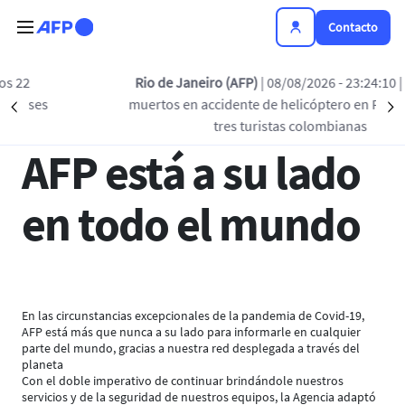
Pasar al contenido principal
Contacto
Regreso a la lista
Rio de Janeiro (AFP)
| 08/08/2026 - 23:24:10
| Cuatro
s
muertos en accidente de helicóptero en Rio, incluida
Précédent
S
27 MAR 2020 - 14:54
tres turistas colombianas
AFP está a su lado
en todo el mundo
En las circunstancias excepcionales de la pandemia de Covid-19,
AFP está más que nunca a su lado para informarle en cualquier
parte del mundo, gracias a nuestra red desplegada a través del
planeta
Con el doble imperativo de continuar brindándole nuestros
servicios y de la seguridad de nuestros equipos, la Agencia adaptó