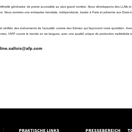
ce artificielle générative de pointe accessible au plus grand nombre. Nous développons des LLMs e
sées. Nous sommes une entreprise mondiale, indépendante, basée à Paris et présente aux Etats-Un
t vérifiée des événements de l’actualité comme des thèmes qui façonnent notre quotidien. Avec
rentes, l’AFP couvre le monde en six langues, avec une qualité unique de production multimédia en
line.sallois@afp.com
PRAKTISCHE LINKS
PRESSEBEREICH
T