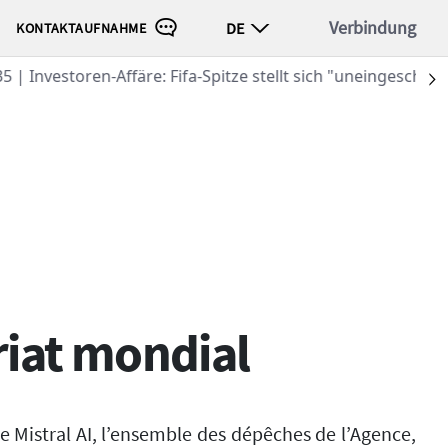
Verbindung
DE
KONTAKTAUFNAHME
 "uneingeschränkt" hinter Infantino
S
riat mondial
de Mistral AI, l’ensemble des dépêches de l’Agence,