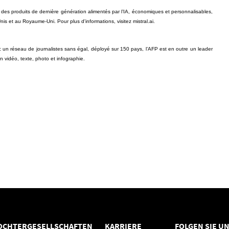
t des produits de dernière génération alimentés par l’IA, économiques et personnalisables, 
is et au Royaume-Uni. Pour plus d'informations, visitez 
mistral.ai
.
 un réseau de journalistes sans égal, déployé sur 150 pays, l’AFP est en outre un leader
 vidéo, texte, photo et infographie.
OCHTERGESELLSCHAFTEN
KARRIERE
FOLGEN SIE U