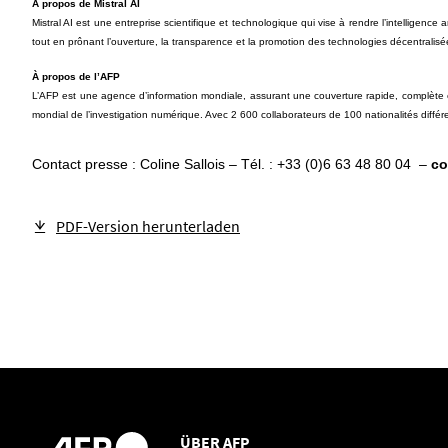
À propos de Mistral AI
Mistral AI est une entreprise scientifique et technologique qui vise à rendre l’intelligen
tout en prônant l’ouverture, la transparence et la promotion des technologies décentrali
À propos de l’AFP
L’AFP est une agence d’information mondiale, assurant une couverture rapide, complète e
mondial de l’investigation numérique. Avec 2 600 collaborateurs de 100 nationalités diffé
Contact presse : Coline Sallois – Tél. : +33 (0)6 63 48 80 04 –
co
PDF-Version herunterladen
ÜBER AFP