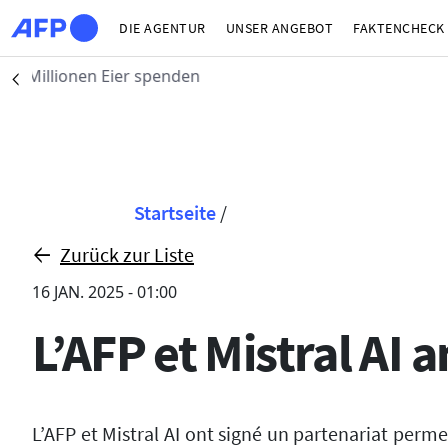
Direkt zum Inhalt
DIE AGENTUR
UNSER ANGEBOT
FAKTENCHECK
Paris (AFP)
| 06/08
Précédent
Pfadnavigation
Startseite
/
Zurück zur Liste
16 JAN. 2025 - 01:00
L’AFP et Mistral AI
L’AFP et Mistral AI ont signé un partenariat perme