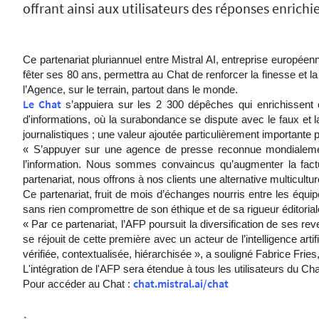
offrant ainsi aux utilisateurs des réponses enrichi
Ce partenariat pluriannuel entre Mistral AI, entreprise europée
fêter ses 80 ans, permettra au Chat de renforcer la finesse et la
l’Agence, sur le terrain, partout dans le monde.
Le Chat
s’appuiera sur les 2 300 dépêches qui enrichissent c
d'informations, où la surabondance se dispute avec le faux et l
journalistiques ; une valeur ajoutée particulièrement importante p
«
S’appuyer sur une agence de presse reconnue mondialement 
l’information. Nous sommes convaincus qu’augmenter la fact
partenariat, nous offrons à nos clients une alternative multiculture
Ce partenariat, fruit de mois d’échanges nourris entre les équ
sans rien compromettre de son éthique et de sa rigueur éditoria
«
Par ce partenariat, l’AFP poursuit la diversification de ses 
se réjouit de cette première avec un acteur de l’intelligence art
vérifiée, contextualisée, hiérarchisée
», a souligné Fabrice Frie
L'intégration de l'AFP sera étendue à tous les utilisateurs du C
chat.mistral.ai/chat
Pour accéder au Chat :