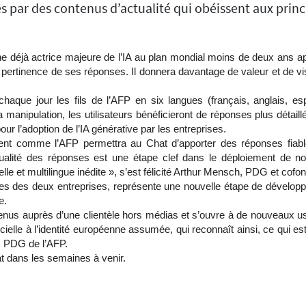
es par des contenus d’actualité qui obéissent aux princ
nne déjà actrice majeure de l’IA au plan mondial moins de deux ans ap
 pertinence de ses réponses. Il donnera davantage de valeur et de visib
haque jour les fils de l’AFP en six langues (français, anglais, 
a manipulation, les utilisateurs bénéficieront de réponses plus déta
our l’adoption de l’IA générative par les entreprises.
comme l’AFP permettra au Chat d’apporter des réponses fiables e
ualité des réponses est une étape clef dans le déploiement de no
lle et multilingue inédite
», s’est félicité Arthur Mensch, PDG et cofon
ipes des deux entreprises, représente une nouvelle étape de dévelo
le.
revenus auprès d’une clientèle hors médias et s’ouvre à de nouveaux
ificielle à l’identité européenne assumée, qui reconnaît ainsi, ce qui e
s, PDG de l’AFP.
hat dans les semaines à venir.