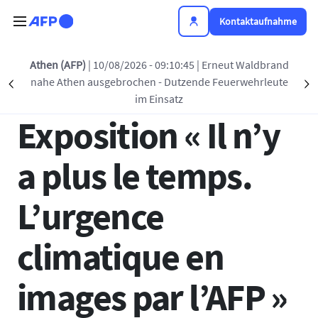
Direkt zum Inhalt
Kontaktaufnahme
Zurück zur Liste
Athen (AFP)
| 10/08/2026 - 09:10:45
| Erneut Waldbrand
nahe Athen ausgebrochen - Dutzende Feuerwehrleute
Précédent
S
29 MÄRZ 2024 - 13:45
im Einsatz
Exposition « Il n’y
a plus le temps.
L’urgence
climatique en
images par l’AFP »