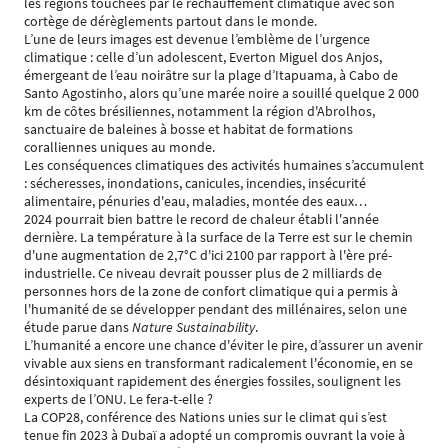
les régions touchées par le réchauffement climatique avec son
cortège de dérèglements partout dans le monde.
L’une de leurs images est devenue l’emblème de l’urgence
climatique : celle d’un adolescent, Everton Miguel dos Anjos,
émergeant de l’eau noirâtre sur la plage d’Itapuama, à Cabo de
Santo Agostinho, alors qu’une marée noire a souillé quelque 2 000
km de côtes brésiliennes, notamment la région d'Abrolhos,
sanctuaire de baleines à bosse et habitat de formations
coralliennes uniques au monde.
Les conséquences climatiques des activités humaines s’accumulent
: sécheresses, inondations, canicules, incendies, insécurité
alimentaire, pénuries d'eau, maladies, montée des eaux…
2024 pourrait bien battre le record de chaleur établi l'année
dernière. La température à la surface de la Terre est sur le chemin
d'une augmentation de 2,7°C d'ici 2100 par rapport à l'ère pré-
industrielle. Ce niveau devrait pousser plus de 2 milliards de
personnes hors de la zone de confort climatique qui a permis à
l'humanité de se développer pendant des millénaires, selon une
étude parue dans
Nature Sustainability
.
L’humanité a encore une chance d'éviter le pire, d’assurer un avenir
vivable aux siens en transformant radicalement l'économie, en se
désintoxiquant rapidement des énergies fossiles, soulignent les
experts de l’ONU. Le fera-t-elle ?
La COP28, conférence des Nations unies sur le climat qui s’est
tenue fin 2023 à Dubaï a adopté un compromis ouvrant la voie à