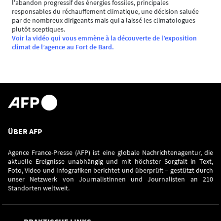
l'abandon progressif des énergies fossiles, principales
responsables du réchauffement climatique, une décision saluée
par de nombreux dirigeants mais qui a laissé les climatologues
plutôt sceptiques.
Voir la vidéo qui vous emmène à la découverte de l’exposition
climat de l’agence au Fort de Bard.
ÜBER AFP
Agence France-Presse (AFP) ist eine globale Nachrichtenagentur, die
aktuelle Ereignisse unabhängig und mit höchster Sorgfalt in Text,
Foto, Video und Infografiken berichtet und überprüft – gestützt durch
unser Netzwerk von Journalistinnen und Journalisten an 210
Standorten weltweit.