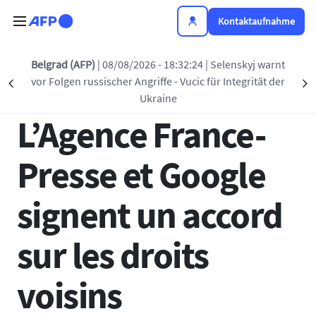
Direkt zum Inhalt
Kontaktaufnahme
Zurück zur Liste
grad (AFP)
| 08/08/2026 - 18:32:24
| Selenskyj warnt
So
 Folgen russischer Angriffe - Vucic für Integrität der
an 
Précédent
S
17 NOV. 2021 - 18:10
Ukraine
L’Agence France-
Presse et Google
signent un accord
sur les droits
voisins