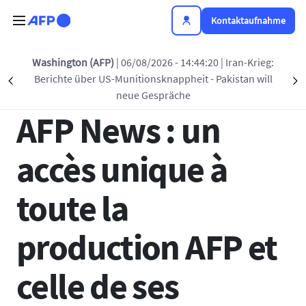
Direkt zum Inhalt
Kontaktaufnahme
Zurück zur Liste
Washington (AFP)
| 06/08/2026 - 14:44:20
| Iran-Krieg:
Berichte über US-Munitionsknappheit - Pakistan will
Précédent
S
27 JULI 2021 - 16:05
neue Gespräche
AFP News : un
accès unique à
toute la
production AFP et
celle de ses