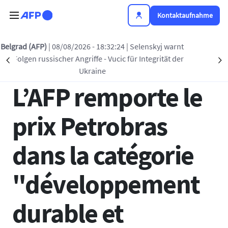
Direkt zum Inhalt
Kontaktaufnahme
Zurück zur Liste
kyj warnt
Sofia (AFP)
| 08/08/2026 - 16:27:38
| Drohne e
rität der
an der Grenze zwischen Rumänien und Bulga
Précédent
S
28 NOV. 2018 - 18:22
Gaspipeline
L’AFP remporte le
prix Petrobras
dans la catégorie
"développement
durable et