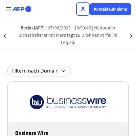
Direkt zum Inhalt
Kontaktaufnahme
Berlin (AFP)
| 07/08/2026 - 13:50:45
| Nationaler
Alle unsere Partner
Sicherheitsrat mit Merz tagt zu Drohnenvorfall in
Précédent
S
Leipzig
Filtern nach Domain
Business Wire