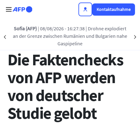
Direkt zum Inhalt
Kontaktaufnahme
Zurück zur Liste
Sofia (AFP)
| 08/08/2026 - 16:27:38
| Drohne explodiert
an der Grenze zwischen Rumänien und Bulgarien nahe
Précédent
S
07 FEBR. 2023 - 16:15
Gaspipeline
Die Faktenchecks
von AFP werden
von deutscher
Studie gelobt