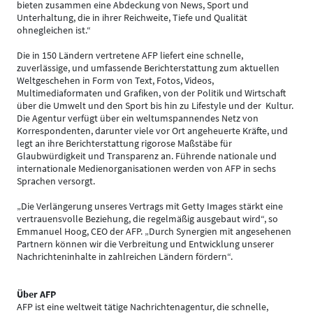
bieten zusammen eine Abdeckung von News, Sport und
Unterhaltung, die in ihrer Reichweite, Tiefe und Qualität
ohnegleichen ist.“
Die in 150 Ländern vertretene AFP liefert eine schnelle,
zuverlässige, und umfassende Berichterstattung zum aktuellen
Weltgeschehen in Form von Text, Fotos, Videos,
Multimediaformaten und Grafiken, von der Politik und Wirtschaft
über die Umwelt und den Sport bis hin zu Lifestyle und der Kultur.
Die Agentur verfügt über ein weltumspannendes Netz von
Korrespondenten, darunter viele vor Ort angeheuerte Kräfte, und
legt an ihre Berichterstattung rigorose Maßstäbe für
Glaubwürdigkeit und Transparenz an. Führende nationale und
internationale Medienorganisationen werden von AFP in sechs
Sprachen versorgt.
„Die Verlängerung unseres Vertrags mit Getty Images stärkt eine
vertrauensvolle Beziehung, die regelmäßig ausgebaut wird“, so
Emmanuel Hoog, CEO der AFP. „Durch Synergien mit angesehenen
Partnern können wir die Verbreitung und Entwicklung unserer
Nachrichteninhalte in zahlreichen Ländern fördern“.
Über AFP
AFP ist eine weltweit tätige Nachrichtenagentur, die schnelle,