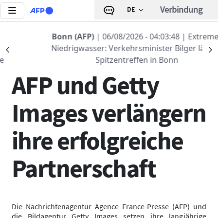
Direkt zum Inhalt
Verbindung
DE
Zurück zur Liste
Bonn (AFP)
| 06/08/2026 - 04:03:48
| Extremes
Niedrigwasser: Verkehrsminister Bilger lädt zu
Précédent
S
20 FEBR. 2016 - 13:40
Spitzentreffen in Bonn
AFP und Getty
Images verlängern
ihre erfolgreiche
Partnerschaft
Die Nachrichtenagentur Agence France-Presse (AFP) und
die Bildagentur Getty Images setzen ihre langjährige