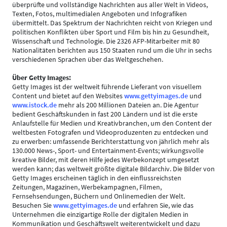
überprüfte und vollständige Nachrichten aus aller Welt in Videos,
Texten, Fotos, multimedialen Angeboten und Infografiken
übermittelt. Das Spektrum der Nachrichten reicht von Kriegen und
politischen Konflikten über Sport und Film bis hin zu Gesundheit,
Wissenschaft und Technologie. Die 2326 AFP-Mitarbeiter mit 80
Nationalitäten berichten aus 150 Staaten rund um die Uhr in sechs
verschiedenen Sprachen über das Weltgeschehen.
Über Getty Images:
Getty Images ist der weltweit führende Lieferant von visuellem
Content und bietet auf den Websites
www.gettyimages.de
und
www.istock.de
mehr als 200 Millionen Dateien an. Die Agentur
bedient Geschäftskunden in fast 200 Ländern und ist die erste
Anlaufstelle für Medien und Kreativbranchen, um den Content der
weltbesten Fotografen und Videoproduzenten zu entdecken und
zu erwerben: umfassende Berichterstattung von jährlich mehr als
130.000 News-, Sport- und Entertainment-Events; wirkungsvolle
kreative Bilder, mit deren Hilfe jedes Werbekonzept umgesetzt
werden kann; das weltweit größte digitale Bildarchiv. Die Bilder von
Getty Images erscheinen täglich in den einflussreichsten
Zeitungen, Magazinen, Werbekampagnen, Filmen,
Fernsehsendungen, Büchern und Onlinemedien der Welt.
Besuchen Sie
www.gettyimages.de
und erfahren Sie, wie das
Unternehmen die einzigartige Rolle der digitalen Medien in
Kommunikation und Geschäftswelt weiterentwickelt und dazu