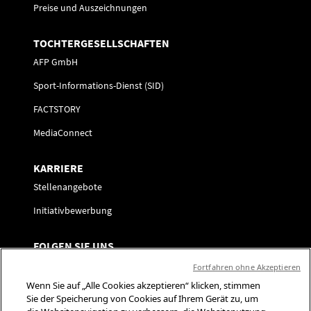
Preise und Auszeichnungen
TOCHTERGESELLSCHAFTEN
AFP GmbH
Sport-Informations-Dienst (SID)
FACTSTORY
MediaConnect
KARRIERE
Stellenangebote
Initiativbewerbung
FOLGEN SIE UNS
Kontaktaufnahme
Fortfahren ohne Akzeptieren
Wenn Sie auf „Alle Cookies akzeptieren“ klicken, stimmen
Präferenzzentrum
Sie der Speicherung von Cookies auf Ihrem Gerät zu, um