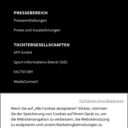
PRESSEBEREICH
Pressemitteilungen
Preise und Auszeichnungen
TOCHTERGESELLSCHAFTEN
AFP GmbH
Sport-Informations-Dienst (SID)
FACTSTORY
MediaConnect
KARRIERE
Fortfahren ohne Akzeptieren
Initiativbewerbung
Wenn Sie auf „Alle Cookies akzeptieren“ klicken, stimmen
Sie der Speicherung von Cookies auf Ihrem Gerät zu, um
FOLGEN SIE UNS
die Websitenavigation zu verbessern, die Websitenutzung
zu analysieren und unsere Marketingbemühungen zu
Kontaktaufnahme