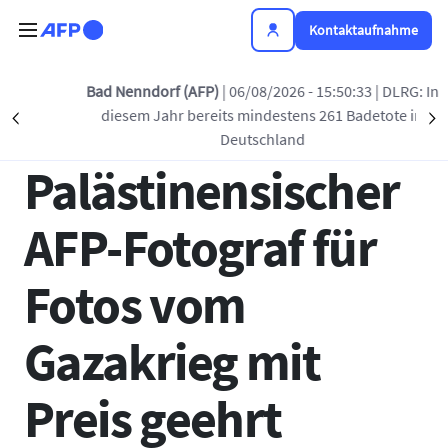
Direkt zum Inhalt
Kontaktaufnahme
Zurück zur Liste
Bad Nenndorf (AFP)
| 06/08/2026 - 15:50:33
| DLRG: In
diesem Jahr bereits mindestens 261 Badetote in
Précédent
S
09 SEP 2024 - 17:15
Deutschland
Palästinensischer
AFP-Fotograf für
Fotos vom
Gazakrieg mit
Preis geehrt