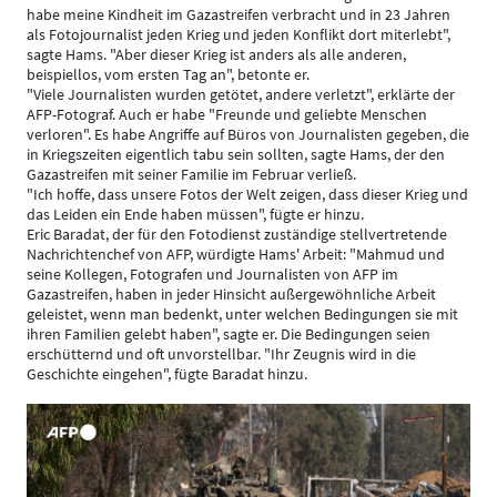
habe meine Kindheit im Gazastreifen verbracht und in 23 Jahren
als Fotojournalist jeden Krieg und jeden Konflikt dort miterlebt",
sagte Hams. "Aber dieser Krieg ist anders als alle anderen,
beispiellos, vom ersten Tag an", betonte er.
"Viele Journalisten wurden getötet, andere verletzt", erklärte der
AFP-Fotograf. Auch er habe "Freunde und geliebte Menschen
verloren". Es habe Angriffe auf Büros von Journalisten gegeben, die
in Kriegszeiten eigentlich tabu sein sollten, sagte Hams, der den
Gazastreifen mit seiner Familie im Februar verließ.
"Ich hoffe, dass unsere Fotos der Welt zeigen, dass dieser Krieg und
das Leiden ein Ende haben müssen", fügte er hinzu.
Eric Baradat, der für den Fotodienst zuständige stellvertretende
Nachrichtenchef von AFP, würdigte Hams' Arbeit: "Mahmud und
seine Kollegen, Fotografen und Journalisten von AFP im
Gazastreifen, haben in jeder Hinsicht außergewöhnliche Arbeit
geleistet, wenn man bedenkt, unter welchen Bedingungen sie mit
ihren Familien gelebt haben", sagte er. Die Bedingungen seien
erschütternd und oft unvorstellbar. "Ihr Zeugnis wird in die
Geschichte eingehen", fügte Baradat hinzu.