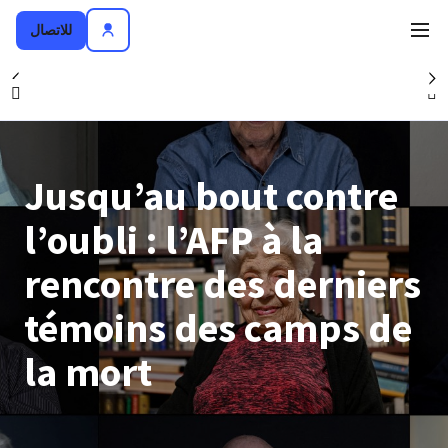
للاتصال
nt
Suivant
Jusqu’au bout contre
l’oubli : l’AFP à la
rencontre des derniers
témoins des camps de
la mort