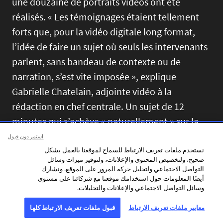
une douzaine de portraits vidéos ont été
réalisés. « Les témoignages étaient tellement
forts que, pour la vidéo digitale long format,
l’idée de faire un sujet où seuls les intervenants
parlent, sans bandeau de contexte ou de
narration, s’est vite imposée », explique
Gabrielle Chatelain, adjointe vidéo à la
rédaction en chef centrale. Un sujet de 12
minutes qui s’achève « naturellement » sur la
Française Julia Wallach. Les images brutes de
استمر دون قبول
cette survivante de 99 ans déportée à Auschwitz
نستخدم ملفات تعريف الارتباط للسماح لموقعنا بالعمل بشكل
صحيح، ولتخصيص المحتوى والإعلانات، ولتوفير ميزات وسائل
sont à première vue à la limite de l’exploitable
التواصل الاجتماعي ولتحليل حركة المرور على الموقع. ونشارك
أيضًا المعلومات حول استخدامك موقعنا مع شركائنا على مستوى
et pourtant tellement fortes. Elle a parfois du
وسائل التواصل الاجتماعي والإعلانات والتحليلات.
mal à parler, s’arrête, s’emmêle. Sa petite-fille
معايير ملفات تعريف الارتباط
قبول ملفات تعريف الارتباط كلها
essaye de la guider, la gronde gentiment, la