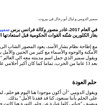
سمير الدومي و ليال أبو رحال في بيروت
في العام 2017، غادر مصور وكالة فرانس برس
سمير 
بغاز الكلورين شنّته القوات الحكومية قبل استعادتها
مع إطاحة نظام بشار الأسد، يعود المصور الشاب الى
الأمكنة والوجوه والأسماء مع كثير من الحنين والأمل 
ويقول سمير الذي حمل اسم مدينته معه الى العالم "ال
بعد 13 عاما من الحرب، تماما كما كان أكبر أحلامي عام 2017 أن أغادرها بحثا عن حياة جديدة" بعيدا عن يوميات الحصار والقصف.
حلم العودة
ويقول الدومي "أن أكون موجودا هنا اليوم هو حلم.. ل
على الحلم بأننا سنعود. كنا قد فقدنا الأمل" بذلك.
ويضيف "حياتي كلها عبارة عن حلم. الثورة هنا كانت 