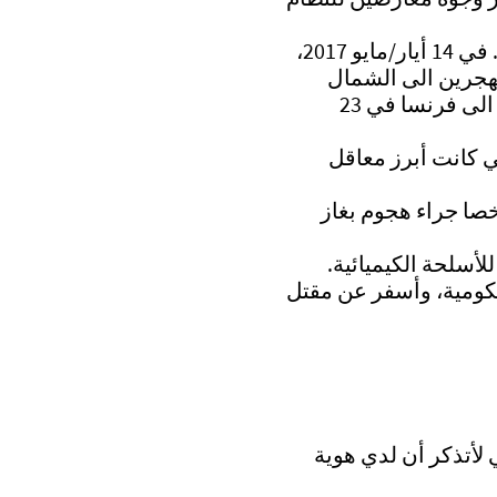
يقول الدومي "حين كان يهاجمنا الأمن، كنت أنزع شريحة الجوال الإلكترونية أو ذاكرة الكاميرا وأضعها في فمي. في 14 أيار/مايو 2017،
مهجرين الى الشمال
السوري بموجب اتفاق تسوية. استقليت إحداها ووصلت إدلب. أمضيت شهرا هناك قبل أن أعبر الى تركيا ومنها الى فرنسا في 23
ي كانت أبرز معاقل
التوصل الى اتفاق تسوية برعاية روسيا بعد سنوات من الحصار والغارات الكثيفة، قتل 43 شخصا جراء هجوم بغاز
أسلحة الكيميائية.
الحكومية، وأسفر عن مقتل
لأتذكر أن لدي هوية