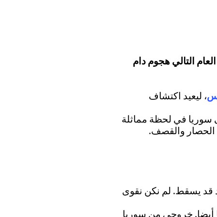
عام التالي هجوم دام
رس
، ليعيد اكتشاف
لى سوريا في لحظة مماثلة
د قد يسقط. لم نكن نقوى
ا أيضا. خروجي من سوريا