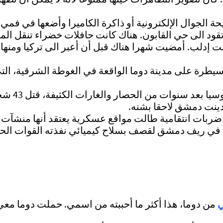
ود الى حي القابون. هناك كانت حافلات خضراء تنقل ال
سيطرة على مدينة دوما الواقعة في الغوطة الشرقية، الت
قبل يوم من إعلان 
ينت دمشق لاحقا بشنه.
ضربات انتقامية طالت مواقع عسكرية يعتقد أنها منشآت لل
مع بلدات عدة في ريف دمشق لقصف بسلاح كيميائي نفذته القوات 
ي
من دوما، هذا أكثر ما أحببته من اسمي. حملت دوما معي 