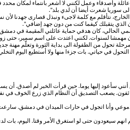
ئلة وأصدقاء وعمل لكنني لا أشعر بانتماء لمكان محدد في
ى سوريا شعرت أيضا أن لدي بلد".
الخارج، نتأقلم مع كلمة لاجىء ونبذل قصارى جهدنا لأن نس
 الذي يتقبلك كيفما كنت من دون جهد إضافي".
لحالي، كان هدفي حماية عائلتي المقيمة في دمشق، خا
ن مهمشا لسنوات. لكنني اعتدت على اسم سمير، حتى زوجت
حلة تحول من الطفولة الى بداية الثورة وتعلّم مهنة ج
تحول في حياتي. بات جزءا منها ولا أستطيع اليوم التخلي 
أنني سأعود إليها يوما. حين قرأت الخبر لم أصدق. أن يس
وخائفون. يصعب التصديق أن النظام الذي زرع الخوف في 
وعي وأنا اتجول في حارات الميدان في دمشق. سارعت 
م انهم سيعودون حتى لو استغرق الأمر وقتا. اليوم، بات لد