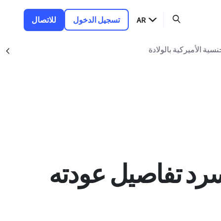
AR
تسجيل الدخول
للاتصال
سية الأميركية بالولادة
nt
د تفاصيل عودته