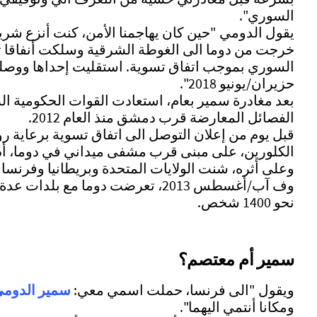
السوري".
خرجت من دوما الى الغوطة الشرقية وسلكت أنفاقا تق
حزيران/يونيو 2018".
بعد مغادرة سمير بعام، استعادت القوات الحكومية ال
الفصائل المعارضة قرب دمشق منذ العام 2012.
الكلورين، على مبنى قرب مشفى ميداني في دوما، أد
وعلى أثره، شنت الولايات المتحدة وبريطانيا وفرنسا 
وف آب/أغسطس 2013، تعرضت دوما 
نحو 1400 شخص.
سمير أم معتصم؟
ويقول "الى فرنسا، حملت اسمي معي:
سمير الدوم
ومكانا أنتمي اليهما".