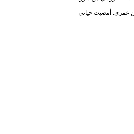
من عمري. أمضيت حياتي