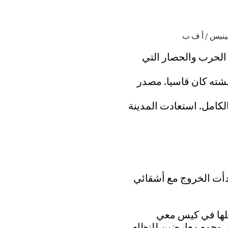
السلمية الى سنوات الحرب والحصار التي
عشته كان قاسيا. مصدر
الكامل. استعادت المدينة
دأت الخروج مع أشقائي
ملها في كيس معي
ر وجوه معارضين للنظام