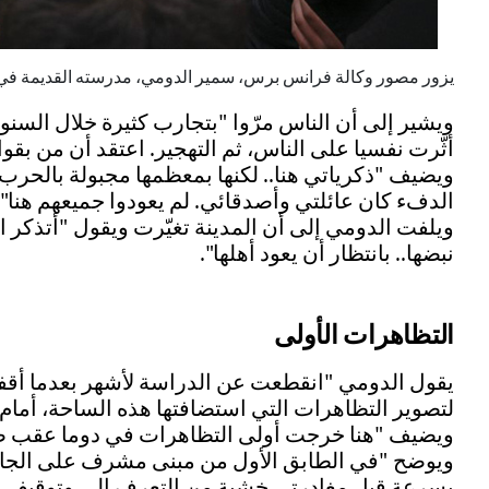
يزور مصور وكالة فرانس برس، سمير الدومي، مدرسته القديمة في حيّه القديم في مدينة دوم
أثّرت نفسيا على الناس، ثم التهجير. اعتقد أن من بقوا 
ويضيف "ذكرياتي هنا.. لكنها بمعظمها مجبولة بالحرب
الدفء كان عائلتي وأصدقائي. لم يعودوا جميعهم هنا".
ويلفت الدومي إلى أن المدينة تغيّرت ويقول "أتذكر الأ
نبضها.. بانتظار أن يعود أهلها".
التظاهرات الأولى
يقول الدومي "انقطعت عن الدراسة لأشهر بعدما أقف
لتصوير التظاهرات التي استضافتها هذه الساحة، أمام ا
ويضيف "هنا خرجت أولى التظاهرات في دوما عقب صلا
ويوضح "في الطابق الأول من مبنى مشرف على الجامع
بسرعة قبل مغادرتي خشية من التعرف الي وتوقيفي. ك