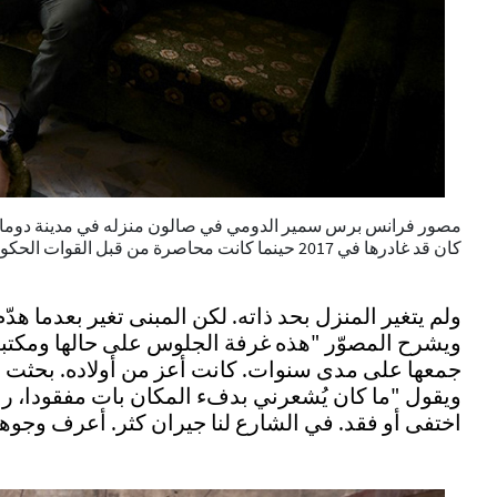
كان قد غادرها في 2017 حينما كانت محاصرة من قبل القوات الحكومية السورية. © أريس ميسينيس / أ ف ب
ولم يتغير المنزل بحد ذاته. لكن المبنى تغير بعدما هد
ويشرح المصوّر "هذه غرفة الجلوس على حالها ومكتبة 
جمعها على مدى سنوات. كانت أعز من أولاده. بحثت عن 
ويقول "ما كان يُشعرني بدفء المكان بات مفقودا، ربما
اختفى أو فقد. في الشارع لنا جيران كثر. أعرف وجوه