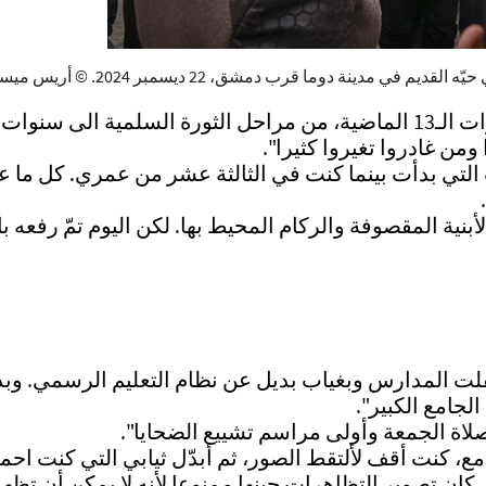
ا قرب دمشق، 22 ديسمبر 2024. © أريس ميسينيس / أ ف ب
ويشير إلى أن الناس مرّوا "بتجارب كثيرة خلال السنوات الـ13 الماضية، من مراحل الثورة 
ومن غادروا تغيروا كثيرا".
 التي بدأت بينما كنت في الثالثة عشر من عمري. كل ما 
بنية المقصوفة والركام المحيط بها. لكن اليوم تمّ رفعه ب
لت المدارس وبغياب بديل عن نظام التعليم الرسمي. وب
لجامع الكبير".
ة الجمعة وأولى مراسم تشييع الضحايا".
، كنت أقف لألتقط الصور، ثم أبدّل ثيابي التي كنت اح
ان تصوير التظاهرات حينها ممنوعا لأنه لا يمكن أن تظه