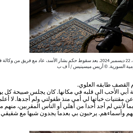
مصور فرانس برس سمير الدومي في صالون منزله في مدينة دوما، 22 ديسمبر 2024. بعد سقوط حكم بشار الأسد
ّم القصف طابقه العلوي.
أبي الأحب الى قلبه في مكانها. كان يجلس صبيحة كل يوم
مقتنيات خبأتها لي أمي منذ طفولتي ولم أجدها. لا أعلم 
 لأنني لم أجد أحدا من أهلي أو الناس المقربين، منهم م
هم وأسماءهم. يرحبون بي بعدما يجدون شبها مع شقيقي ل