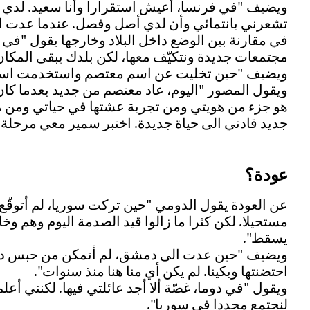
ويضيف "في فرنسا، أعيش استقرارا وأنا سعيد. لدي عا
تشعرني بانتمائي وأن لدي أصل وفصل. عندما عدت ال
في مقارنة بين الوضع داخل البلاد وخارجها يقول "في 
مجتمعات جديدة ونتكيّف معها، لكن بلدك يبقى المكان
ويضيف "حين تخليت عن اسم معتصم واستخدمت اسمي ا
ويقول المصور "اليوم، عاد معتصم من جديد بعدما كا
هو جزء من هويتي ومن تجربة عشتها في حياتي ومن مر
جديد قادني الى حياة جديدة. اختبر سمير معي مرحلة ال
عودة؟
عن العودة يقول الدومي "حين تركت سوريا، لم أتوقّع 
مستحيلا. لكن كثرا ما زالوا قيد الصدمة اليوم وهم 
يسقط".
ويضيف "حين عدت الى دمشق، لم أتمكن من حبس دم
احتضنتها وبكينا. لم يكن أي منا هنا منذ سنوات".
ويقول "في دوما، غصّة ألا أجد عائلتي فيها. لكنني أعل
لنجتمع مجددا في سوريا".