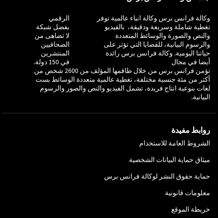
وكالة فرانس برس وكالة انباء عالمية توفر
التحقيق
الرقمي
تغطية شاملة وسريعة ودقيقة، بالفيديو
بفضل شبكة
والنص والصورة والوسائط المتعددة
لا تضاهى من
والرسوم البيانية، للقضايا التي تؤثر على
الصحافيين
حياتنا اليومية. وكالة فرانس برس رائدة
المنتشرين
أيضا في مجال
في 150 دولة.
تؤمن فرانس برس من خلال طاقمها المؤلف من 2600 شخص من
أكثر من مئة جنسية مختلفة، تغطية عالمية متعددة الوسائط بست
لغات بنوعية انتاج فريدة، تشمل الفيديو والنص والصور والرسوم
البيانية.
روابط مفيدة
الشروط العامة للاستخدام
ميثاق حماية البيانات الشخصية
حماية حقوق النشر لوكالة فرانس برس
معلومات قانونية
خريطة الموقع