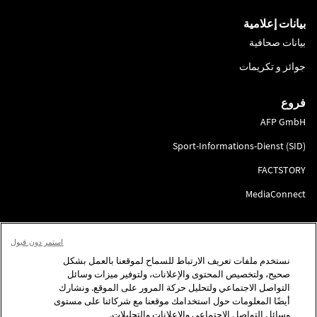
بيانات إعلامية
بيانات صحافية
جوائز و تكريمات
فروع
AFP GmbH
Sport-Informations-Dienst (SID)
FACTSTORY
MediaConnect
انضم إلينا
استمر دون قبول
لتقديم الطلب
نستخدم ملفات تعريف الارتباط للسماح لموقعنا بالعمل بشكل
صحيح، ولتخصيص المحتوى والإعلانات، ولتوفير ميزات وسائل
تابعونا
التواصل الاجتماعي ولتحليل حركة المرور على الموقع. ونشارك
أيضًا المعلومات حول استخدامك موقعنا مع شركائنا على مستوى
للاتصال
وسائل التواصل الاجتماعي والإعلانات والتحليلات.