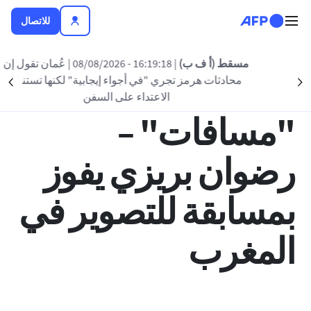
تجاوز إلى المحتوى الرئيسي
للاتصال
العودة الى القائمة
مسقط (أ ف ب)
| 16:19:18 - 08/08/2026
| عُمان تقول إن
محادثات هرمز تجري "في أجواء إيجابية" لكنها تستنكر
nt
Suivant
17:05 - 2021 يوليو 01
الاعتداء على السفن
"مسافات" –
رضوان بريزي يفوز
بمسابقة للتصوير في
المغرب