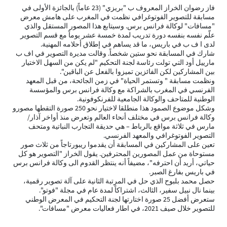
فاز رضوان الخراز المعروف ب "بريزي" (23 عاماً) بالجائزة الأولى في
مسابقة للتصوير الفوتوغرافي نظمت في المغرب على هامش معرض
"مسافات" لوكالة فرانس برس. وسيتابع هذا المصور المستقل والذي
علّم نفسه بنفسه دورة تدريب لمدة خمسة عشر يوماً مع قسم التصوير
لدى ا ف ب في باريس، ما قد يساهم في إطلاق أحلامه المهنية.
شارك في المسابقة نحو ستين شخصاً. وقالت مديرة التصوير في اف ب
مارييل أود التي تولت رئاسة لجنة التحكيم "لم يكن من السهل الاختيار
بين المشاركين لكن الفائزين تميزوا بالفعل عن الباقين".
ونظمت مسابقة " وتستمر الحياة" في زمن الجائحة، من قبل المعهد
الفرنسي في المغرب بالشراكة مع وكالة فرانس برس والمؤسسة
الوطنية للمتاحف والوكالة الجامعية للفرنكوفونية.
وشكل موضوع الصمود هذا منطلقا لاختيار نحو 250 صورة التقطها مصورو
وكالة فرانس برس في مختلف أنحاء العالم وتعرض منذ أواخر آذار/
مارس في ثلاثة مواقع بالرباط – هي حديقة التجارب النباتية ومتحف
التصوير الفوتوغرافي والمعهد الفرنسي.
تعين على المشاركين في المسابقة أن يقدموا ريبورتاجاً من ثلاث صور
مستوحاة من عمل المصورين المحترفين. يقول الخراز "التصوير هو كل
حياتي، أريد أن احترفه"، مضيفاً أنه ينتظر القدوم الى وكالة فرانس برس
في باريس بفارغ الصبر.
حصل محمد بلبوح الذي حل في المرتبة الثانية على آلة تصوير رقمية،
بينما نال نبيل سفير، الثالث، اشتراكاً لمدة عام في مجلة "فوتو".
ستعرض أفضل 25 صورة اختارتها لجنة التحكيم في المعرض الوطني
للتصوير خلال صيف 2021، في اطار فعاليات معرض "مسافات".