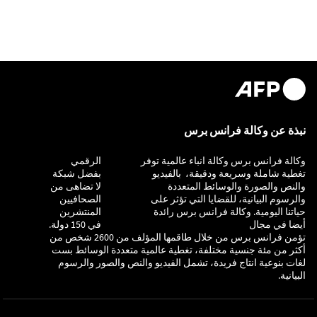
نبذة عن وكالة فرانس برس
وكالة فرانس برس وكالة انباء عالمية توفر
التحقيق
الرقمي
تغطية شاملة وسريعة ودقيقة، بالفيديو
بفضل شبكة
والنص والصورة والوسائط المتعددة
لا تضاهى من
والرسوم البيانية، للقضايا التي تؤثر على
الصحافيين
حياتنا اليومية. وكالة فرانس برس رائدة
المنتشرين
أيضا في مجال
في 150 دولة.
تؤمن فرانس برس من خلال طاقمها المؤلف من 2600 شخص من
أكثر من مئة جنسية مختلفة، تغطية عالمية متعددة الوسائط بست
لغات بنوعية انتاج فريدة، تشمل الفيديو والنص والصور والرسوم
البيانية.