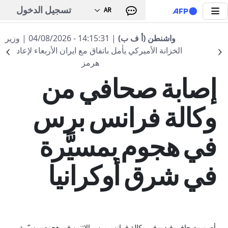
تجاوز إلى المحتوى الرئيسي
تسجيل الدخول
AR
واشنطن (أ ف ب)
| 14:15:31 - 04/08/2026
العودة الى القائمة
| وزير
الخزانة الأميركي يأمل باتفاق مع ايران الأربعاء لإعادة فتح
nt
Suivant
19:30 - 2023 يوليو 24
هرمز
إصابة صحافي من
وكالة فرانس برس
في هجوم بمسيَّرة
في شرق أوكرانيا
أصيب صحافي فيديو في وكالة فرانس برس الاثنين في هجوم بمسيّرة