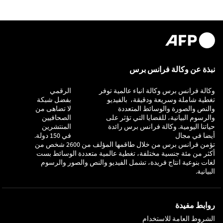
نبذة عن وكالة فرانس برس
وكالة فرانس برس وكالة انباء عالمية توفر
التحقيق
الرقمي
تغطية شاملة وسريعة ودقيقة، بالفيديو
بفضل شبكة
والنص والصورة والوسائط المتعددة
لا تضاهى من
والرسوم البيانية، للقضايا التي تؤثر على
الصحافيين
حياتنا اليومية. وكالة فرانس برس رائدة
المنتشرين
أيضا في مجال
في 150 دولة.
تؤمن فرانس برس من خلال طاقمها المؤلف من 2600 شخص من
أكثر من مئة جنسية مختلفة، تغطية عالمية متعددة الوسائط بست
لغات بنوعية انتاج فريدة، تشمل الفيديو والنص والصور والرسوم
البيانية.
روابط مفيدة
الشروط العامة للاستخدام