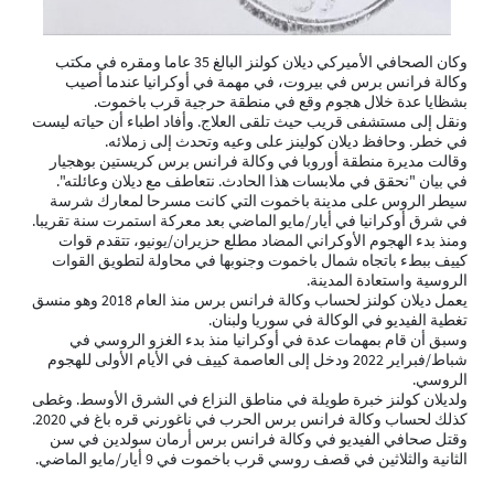
وكان الصحافي الأميركي ديلان كولنز البالغ 35 عاما ومقره في مكتب
وكالة فرانس برس في بيروت، في مهمة في أوكرانيا عندما أصيب
بشظايا عدة خلال هجوم وقع في منطقة حرجية قرب باخموت.
ونقل إلى مستشفى قريب حيث تلقى العلاج. وأفاد اطباء أن حياته ليست
في خطر. وحافظ ديلان كولينز على وعيه وتحدث إلى زملائه.
وقالت مديرة منطقة أوروبا في وكالة فرانس برس كريستين بوهجيار
في بيان "نحقق في ملابسات هذا الحادث. نتعاطف مع ديلان وعائلته".
سيطر الروس على مدينة باخموت التي كانت مسرحا لمعارك شرسة
في شرق أوكرانيا في أيار/مايو الماضي بعد معركة استمرت سنة تقريبا.
ومنذ بدء الهجوم الأوكراني المضاد مطلع حزيران/يونيو، تتقدم قوات
كييف ببطء باتجاه شمال باخموت وجنوبها في محاولة لتطويق القوات
الروسية واستعادة المدينة.
يعمل ديلان كولنز لحساب وكالة فرانس برس منذ العام 2018 وهو منسق
تغطية الفيديو في الوكالة في سوريا ولبنان.
وسبق أن قام بمهمات عدة في أوكرانيا منذ بدء الغزو الروسي في
شباط/فبراير 2022 ودخل إلى العاصمة كييف في الأيام الأولى للهجوم
الروسي.
ولديلان كولنز خبرة طويلة في مناطق النزاع في الشرق الأوسط. وغطى
كذلك لحساب وكالة فرانس برس الحرب في ناغورني قره باغ في 2020.
وقتل صحافي الفيديو في وكالة فرانس برس أرمان سولدين في سن
الثانية والثلاثين في قصف روسي قرب باخموت في 9 أيار/مايو الماضي.