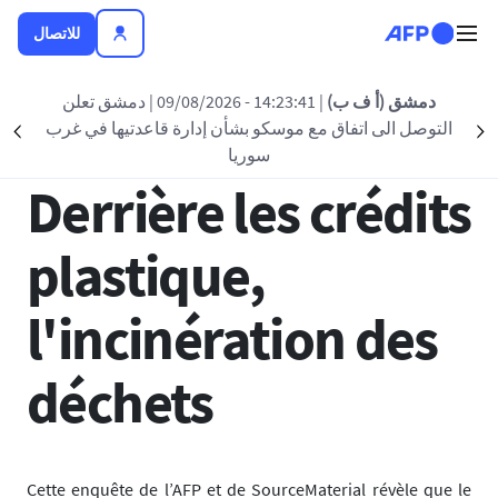
تجاوز إلى المحتوى الرئيسي
للاتصال
العودة الى القائمة
دمشق (أ ف ب)
| 14:23:41 - 09/08/2026
| دمشق تعلن
التوصل الى اتفاق مع موسكو بشأن إدارة قاعدتيها في غرب
nt
Suivant
12 فبراير 2025 - 16:19
سوريا
Derrière les crédits
plastique,
l'incinération des
déchets
Cette enquête de l’AFP et de SourceMaterial révèle que le