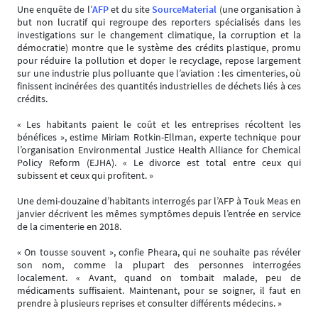
Une enquête de l’
AFP
et du site
SourceMaterial
(une organisation à
but non lucratif qui regroupe des reporters spécialisés dans les
investigations sur le changement climatique, la corruption et la
démocratie) montre que le système des crédits plastique, promu
pour réduire la pollution et doper le recyclage, repose largement
sur une industrie plus polluante que l’aviation : les cimenteries, où
finissent incinérées des quantités industrielles de déchets liés à ces
crédits.
« Les habitants paient le coût et les entreprises récoltent les
bénéfices », estime Miriam Rotkin-Ellman, experte technique pour
l’organisation Environmental Justice Health Alliance for Chemical
Policy Reform (EJHA). « Le divorce est total entre ceux qui
subissent et ceux qui profitent. »
Une demi-douzaine d’habitants interrogés par l’AFP à Touk Meas en
janvier décrivent les mêmes symptômes depuis l’entrée en service
de la cimenterie en 2018.
« On tousse souvent », confie Pheara, qui ne souhaite pas révéler
son nom, comme la plupart des personnes interrogées
localement. « Avant, quand on tombait malade, peu de
médicaments suffisaient. Maintenant, pour se soigner, il faut en
prendre à plusieurs reprises et consulter différents médecins. »