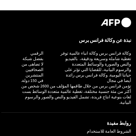
نبذة عن وكالة فرانس برس
وكالة فرانس برس وكالة انباء عالمية توفر
التحقيق
الرقمي
تغطية شاملة وسريعة ودقيقة، بالفيديو
بفضل شبكة
والنص والصورة والوسائط المتعددة
لا تضاهى من
والرسوم البيانية، للقضايا التي تؤثر على
الصحافيين
حياتنا اليومية. وكالة فرانس برس رائدة
المنتشرين
أيضا في مجال
في 150 دولة.
تؤمن فرانس برس من خلال طاقمها المؤلف من 2600 شخص من
أكثر من مئة جنسية مختلفة، تغطية عالمية متعددة الوسائط بست
لغات بنوعية انتاج فريدة، تشمل الفيديو والنص والصور والرسوم
البيانية.
روابط مفيدة
الشروط العامة للاستخدام