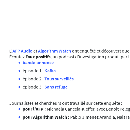
L’
AFP Audio
et
Algorithm Watch
ont enquêté et découvert que c
Écoutez
Faux positifs
, un podcast d’investigation produit par
bande-annonce
épisode 1 :
Kafka
épisode 2 :
Tous surveillés
épisode 3 :
Sans refuge
Journalistes et chercheurs ont travaillé sur cette enquête :
pour l’AFP :
Michaëla Cancela-Kieffer, avec Benoit Peleg
pour Algorithm Watch :
Pablo Jimenez Arandia, Naiara 