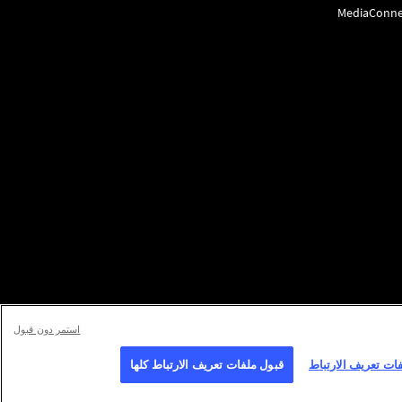
MediaConne
استمر دون قبول
فات تعريف الارتباط
قبول ملفات تعريف الارتباط كلها