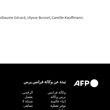
uillaume Gérard, Ulysse Busnel, Camille Kauffmann.
نبذة عن وكالة فرانس برس
وكالة فرانس
التحقيق
الرقمي
برس وكالة
بفضل
انباء عالمية
شبكة لا
توفر تغطية
تضاهى