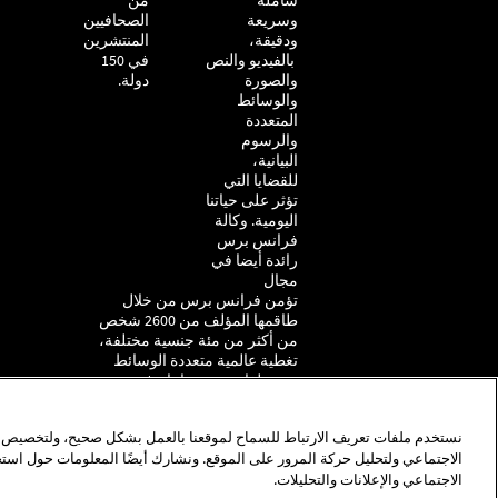
شاملة
من
وسريعة
الصحافيين
ودقيقة،
المنتشرين
بالفيديو والنص
في 150
والصورة
دولة.
والوسائط
المتعددة
والرسوم
البيانية،
للقضايا التي
تؤثر على حياتنا
اليومية. وكالة
فرانس برس
رائدة أيضا في
مجال
تؤمن فرانس برس من خلال
طاقمها المؤلف من 2600 شخص
من أكثر من مئة جنسية مختلفة،
تغطية عالمية متعددة الوسائط
بست لغات بنوعية انتاج فريدة،
تشمل الفيديو والنص والصور
والرسوم البيانية.
نستخدم ملفات تعريف الارتباط للسماح لموقعنا بالعمل بشكل صحيح، ولتخصيص ال
الاجتماعي ولتحليل حركة المرور على الموقع. ونشارك أيضًا المعلومات حول اس
الاجتماعي والإعلانات والتحليلات.