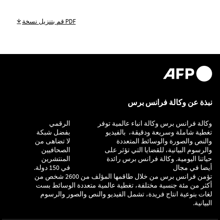
قم بتنزيل نسخة PDF
نبذة عن وكالة فرانس برس
وكالة فرانس برس وكالة انباء عالمية توفر
التحقيق
الرقمي
تغطية شاملة وسريعة ودقيقة، بالفيديو
بفضل شبكة
والنص والصورة والوسائط المتعددة
لا تضاهى من
والرسوم البيانية، للقضايا التي تؤثر على
الصحافيين
حياتنا اليومية. وكالة فرانس برس رائدة
المنتشرين
أيضا في مجال
في 150 دولة.
تؤمن فرانس برس من خلال طاقمها المؤلف من 2600 شخص من
أكثر من مئة جنسية مختلفة، تغطية عالمية متعددة الوسائط بست
لغات بنوعية انتاج فريدة، تشمل الفيديو والنص والصور والرسوم
البيانية.