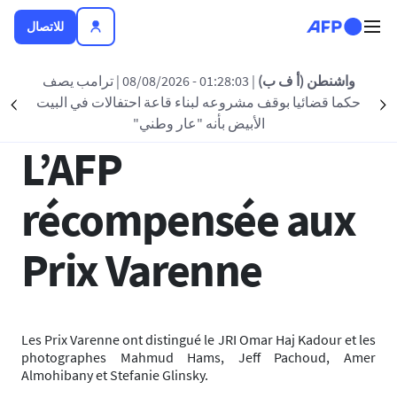
تجاوز إلى المحتوى الرئيسي
للاتصال
العودة الى القائمة
واشنطن (أ ف ب)
| 01:28:03 - 08/08/2026
| ترامب يصف
حكما قضائيا بوقف مشروعه لبناء قاعة احتفالات في البيت
nt
Suivant
13 ديسمبر 2018 - 21:29
الأبيض بأنه "عار وطني"
L’AFP
récompensée aux
Prix Varenne
Les Prix Varenne ont distingué le JRI Omar Haj Kadour et les
photographes Mahmud Hams, Jeff Pachoud, Amer
Almohibany et Stefanie Glinsky.