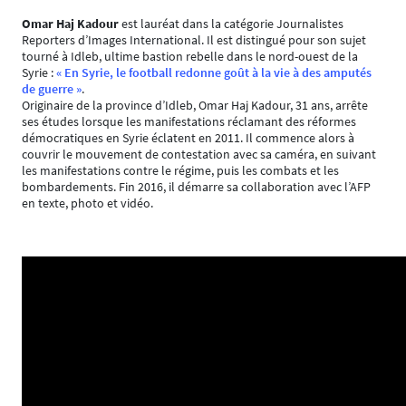
Omar Haj Kadour
est lauréat dans la catégorie Journalistes
Reporters d’Images International. Il est distingué pour son sujet
tourné à Idleb, ultime bastion rebelle dans le nord-ouest de la
Syrie :
« En Syrie, le football redonne goût à la vie à des amputés
de guerre »
.
Originaire de la province d’Idleb, Omar Haj Kadour, 31 ans, arrête
ses études lorsque les manifestations réclamant des réformes
démocratiques en Syrie éclatent en 2011. Il commence alors à
couvrir le mouvement de contestation avec sa caméra, en suivant
les manifestations contre le régime, puis les combats et les
bombardements. Fin 2016, il démarre sa collaboration avec l’AFP
en texte, photo et vidéo.