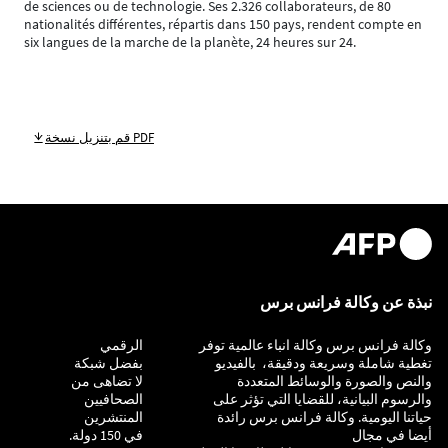
de sciences ou de technologie. Ses 2.326 collaborateurs, de 80
nationalités différentes, répartis dans 150 pays, rendent compte en
six langues de la marche de la planète, 24 heures sur 24.
قم بتنزيل نسخة PDF
نبذة عن وكالة فرانس برس
وكالة فرانس برس وكالة انباء عالمية توفر
التحقيق
الرقمي
تغطية شاملة وسريعة ودقيقة، بالفيديو
بفضل شبكة
والنص والصورة والوسائط المتعددة
لا تضاهى من
والرسوم البيانية، للقضايا التي تؤثر على
الصحافيين
حياتنا اليومية. وكالة فرانس برس رائدة
المنتشرين
أيضا في مجال
في 150 دولة.