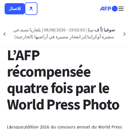
تجاوز إلى المحتوى الرئيسي
للاتصال
العودة الى القائمة
صوفيا (أ ف ب)
| 19:02:03 - 08/08/2026
| بلغاريا تستدعي
nt
Suivant
سفيرة أوكرانيا إثر انفجار مسيرة في أراضيها (الخارجية)
14 أبريل 2016 - 23:42
L’AFP
récompensée
quatre fois par le
World Press Photo
L&rsquo;édition 2016 du concours annuel du World Press