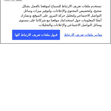
نستخدم ملفات تعريف الارتباط للسماح لموقعنا بالعمل بشكل
صحيح، ولتخصيص المحتوى والإعلانات، ولتوفير ميزات وسائل
التواصل الاجتماعي ولتحليل حركة المرور على الموقع. ونشارك
أيضًا المعلومات حول استخدامك موقعنا مع شركائنا على مستوى
وسائل التواصل الاجتماعي والإعلانات والتحليلات.
معايير ملفات تعريف الارتباط
قبول ملفات تعريف الارتباط كلها
نبذة عن وكالة فرانس برس
وكالة فرانس برس وكالة انباء عالمية توفر
التحقيق
الرقمي
تغطية شاملة وسريعة ودقيقة، بالفيديو
بفضل شبكة
والنص والصورة والوسائط المتعددة
لا تضاهى من
والرسوم البيانية، للقضايا التي تؤثر على
الصحافيين
حياتنا اليومية. وكالة فرانس برس رائدة
المنتشرين
أيضا في مجال
في 150 دولة.
تؤمن فرانس برس من خلال طاقمها المؤلف من 2600 شخص من
أكثر من مئة جنسية مختلفة، تغطية عالمية متعددة الوسائط بست