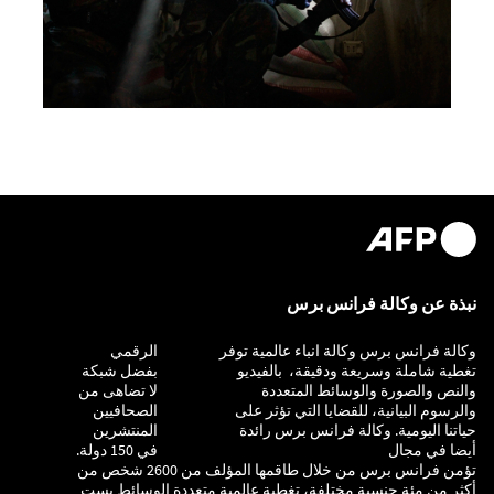
نبذة عن وكالة فرانس برس
وكالة فرانس برس وكالة انباء عالمية توفر
التحقيق
الرقمي
تغطية شاملة وسريعة ودقيقة، بالفيديو
بفضل شبكة
والنص والصورة والوسائط المتعددة
لا تضاهى من
والرسوم البيانية، للقضايا التي تؤثر على
الصحافيين
حياتنا اليومية. وكالة فرانس برس رائدة
المنتشرين
أيضا في مجال
في 150 دولة.
تؤمن فرانس برس من خلال طاقمها المؤلف من 2600 شخص من
أكثر من مئة جنسية مختلفة، تغطية عالمية متعددة الوسائط بست