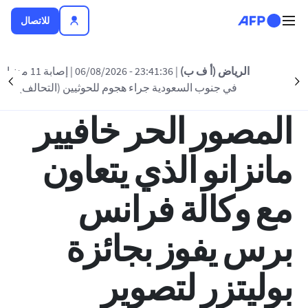
تجاوز إلى المحتوى الرئيسي
للاتصال
العودة الى القائمة
الرياض (أ ف ب)
| 23:41:36 - 06/08/2026
| إصابة 11 مدنيا
nt
Suivant
في جنوب السعودية جراء هجوم للحوثيين (التحالف)
14:28 - 2013 أبريل 16
المصور الحر خافيير
مانزانو الذي يتعاون
مع وكالة فرانس
برس يفوز بجائزة
بوليتزر لتصوير