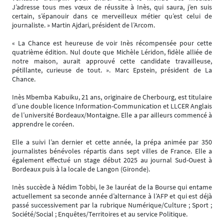
J’adresse tous mes vœux de réussite à Inès, qui saura, j’en suis
certain, s’épanouir dans ce merveilleux métier qu’est celui de
journaliste. » Martin Ajdari, président de l’Arcom.
« La Chance est heureuse de voir Inès récompensée pour cette
quatrième édition. Nul doute que Michèle Léridon, fidèle alliée de
notre maison, aurait approuvé cette candidate travailleuse,
pétillante, curieuse de tout. ». Marc Epstein, président de La
Chance.
Inès Mbemba Kabuiku, 21 ans, originaire de Cherbourg, est titulaire
d’une double licence Information-Communication et LLCER Anglais
de l’université Bordeaux/Montaigne. Elle a par ailleurs commencé à
apprendre le coréen.
Elle a suivi l’an dernier et cette année, la prépa animée par 350
journalistes bénévoles répartis dans sept villes de France. Elle a
également effectué un stage début 2025 au journal Sud-Ouest à
Bordeaux puis à la locale de Langon (Gironde).
Inès succède à Nédim Tobbi, le 3e lauréat de la Bourse qui entame
actuellement sa seconde année d’alternance à l’AFP et qui est déjà
passé successivement par la rubrique Numérique/Culture ; Sport ;
Société/Social ; Enquêtes/Territoires et au service Politique.