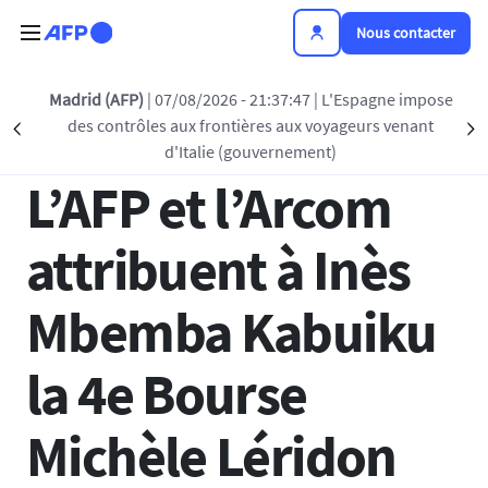
Aller au contenu principal
Nous contacter
Retour à la liste
Madrid (AFP)
| 07/08/2026 - 21:37:47
| L'Espagne impose
des contrôles aux frontières aux voyageurs venant
Précédent
S
19 NOV 2025 - 17:03
d'Italie (gouvernement)
L’AFP et l’Arcom
attribuent à Inès
Mbemba Kabuiku
la 4e Bourse
Michèle Léridon