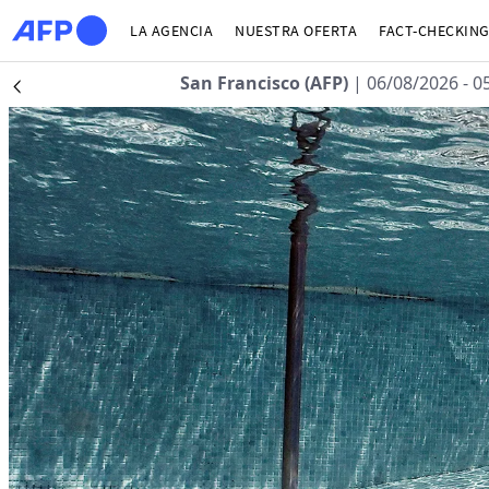
Pasar al contenido principal
LA AGENCIA
NUESTRA OFERTA
FACT-CHECKIN
San Francisco (AFP)
| 06/08/2026 - 0
Précédent
Centro de noticias