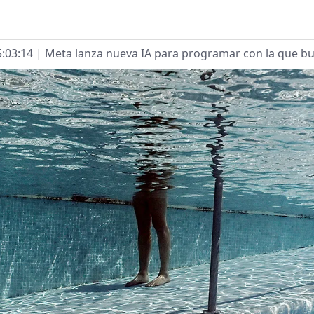
G
5:03:14
| Meta lanza nueva IA para programar con la que b