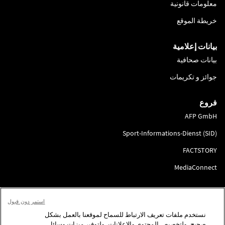
معلومات قانونية
خريطة الموقع
بيانات إعلامية
بيانات صحافية
جوائز و تكريمات
فروع
AFP GmbH
Sport-Informations-Dienst (SID)
FACTSTORY
MediaConnect
انضم إلينا
استمر دون قبول
لتقديم الطلب
نستخدم ملفات تعريف الارتباط للسماح لموقعنا بالعمل بشكل
صحيح، ولتخصيص المحتوى والإعلانات، ولتوفير ميزات وسائل