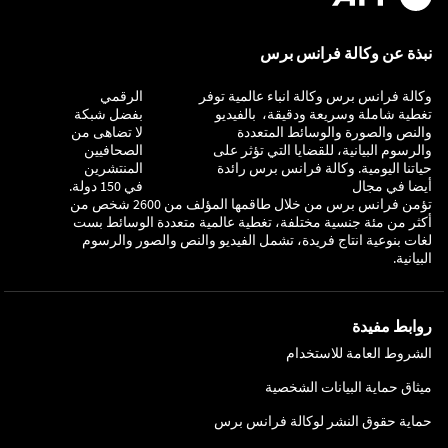
نبذة عن وكالة فرانس برس
وكالة فرانس برس وكالة انباء عالمية توفر
التحقيق
الرقمي
تغطية شاملة وسريعة ودقيقة، بالفيديو
بفضل شبكة
والنص والصورة والوسائط المتعددة
لا تضاهى من
والرسوم البيانية، للقضايا التي تؤثر على
الصحافيين
حياتنا اليومية. وكالة فرانس برس رائدة
المنتشرين
أيضا في مجال
في 150 دولة.
تؤمن فرانس برس من خلال طاقمها المؤلف من 2600 شخص من
أكثر من مئة جنسية مختلفة، تغطية عالمية متعددة الوسائط بست
لغات بنوعية انتاج فريدة، تشمل الفيديو والنص والصور والرسوم
البيانية.
روابط مفيدة
الشروط العامة للاستخدام
ميثاق حماية البيانات الشخصية
حماية حقوق النشر لوكالة فرانس برس