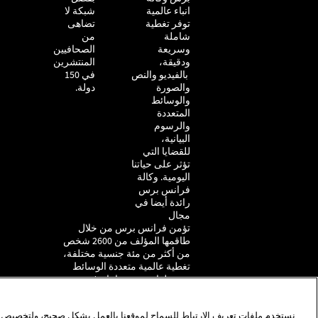
انباء عالمية
شبكة لا
توفر تغطية
تضاهى
شاملة
من
وسريعة
الصحافيين
ودقيقة،
المنتشرين
بالفيديو والنص
في 150
والصورة
دولة.
والوسائط
المتعددة
والرسوم
البيانية،
للقضايا التي
تؤثر على حياتنا
اليومية. وكالة
فرانس برس
رائدة أيضا في
مجال
تؤمن فرانس برس من خلال
طاقمها المؤلف من 2600 شخص
من أكثر من مئة جنسية مختلفة،
تغطية عالمية متعددة الوسائط
بست لغات بنوعية انتاج فريدة،
تشمل الفيديو والنص والصور
والرسوم البيانية.
نستخدم ملفات تعريف الارتباط للسماح لموقعنا بالعمل بشكل صحيح، ولتخصيص ال