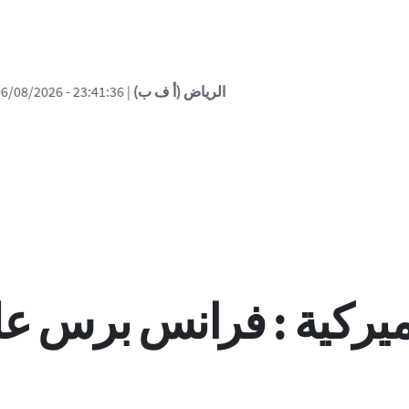
| 23:41:36 - 06/08
| إصابة 11 مدنيا في جنوب السعودية جراء هجوم للحوثيين (التحالف)
لاميركية : فرانس برس ع